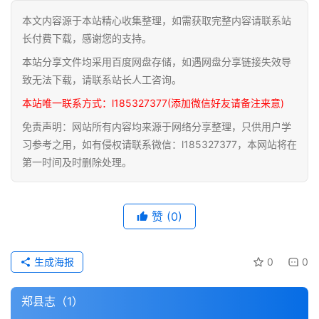
本文内容源于本站精心收集整理，如需获取完整内容请联系站
道
长付费下载，感谢您的支持。
家
本站分享文件均采用百度网盘存储，如遇网盘分享链接失效导
典
籍
致无法下载，请联系站长人工咨询。
本站唯一联系方式：l185327377(添加微信好友请备注来意)
易
免责声明：网站所有内容均来源于网络分享整理，只供用户学
学
习参考之用，如有侵权请联系微信：l185327377，本网站将在
典
第一时间及时删除处理。
籍
医
赞
(0)
学
典
籍
生成海报
0
0
武
郑县志（1）
术