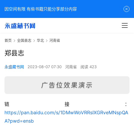
因空间有限 有些书籍只能分享部分内容
首页
全国县志
华北
河南省
郑县志
永盛藏书网
2023-08-07 07:30
河南省
阅读 423
链接：
佛
https://pan.baidu.com/s/1DMwWoVRRsIXGRveMNspQA
家
A?pwd=ensb
典
籍