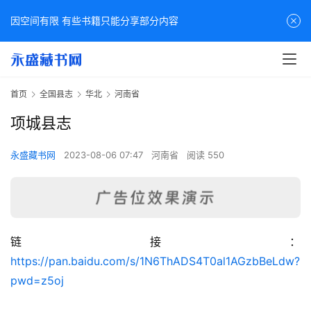
因空间有限 有些书籍只能分享部分内容
首页
全国县志
华北
河南省
项城县志
永盛藏书网
2023-08-06 07:47
河南省
阅读 550
链接：
佛
https://pan.baidu.com/s/1N6ThADS4T0al1AGzbBeLdw?
家
pwd=z5oj
典
籍