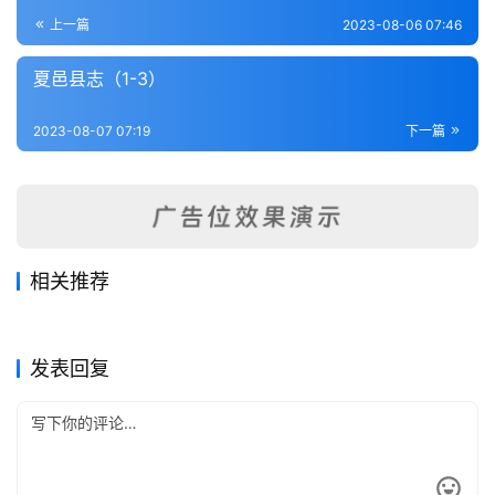
登录
注册
内
上一篇
2023-08-06 07:46
功
夏邑县志（1-3）
杂
2023-08-07 07:19
下一篇
学
四
库
全
书
相关推荐
鄢陵县志（1-6）
卢氏县志（1-3）
2023-08-10
424
2023-08-11
266
[道光]禹州(河南)志-第10册
续武陟县志
2023-08-15
424
2023-08-07
328
全
河南省
河南省
[道光]许州(河南)志-第2册
光州志（1-4）
2023-08-14
397
2023-08-14
400
河南省
河南省
国
河南省
河南省
发表回复
县
志
关