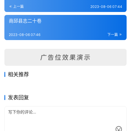
登录
注册
内
上一篇
2023-08-06 07:44
功
商邱县志二十卷
杂
2023-08-06 07:46
下一篇
学
四
库
全
书
相关推荐
[道光]禹州(河南)志-第6册
孟县志（1-4）
2023-08-15
213
2023-08-10
397
林县志（1-3）
正阳县志（1-2）
2023-08-07
269
2023-08-09
290
全
河南省
河南省
光绪鹿邑县志
获嘉县志
2023-08-10
231
2023-08-11
416
河南省
河南省
国
河南省
河南省
发表回复
县
志
关