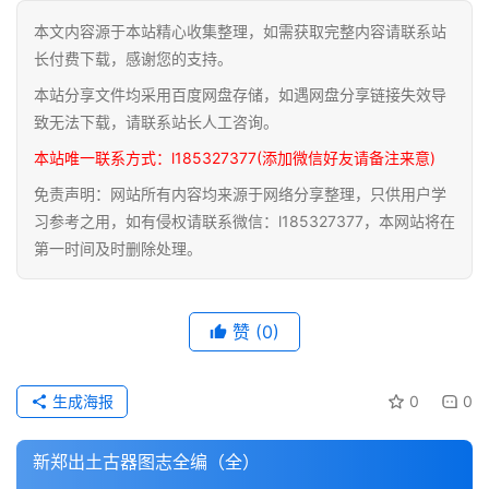
本文内容源于本站精心收集整理，如需获取完整内容请联系站
道
长付费下载，感谢您的支持。
家
本站分享文件均采用百度网盘存储，如遇网盘分享链接失效导
典
籍
致无法下载，请联系站长人工咨询。
本站唯一联系方式：l185327377(添加微信好友请备注来意)
易
免责声明：网站所有内容均来源于网络分享整理，只供用户学
学
习参考之用，如有侵权请联系微信：l185327377，本网站将在
典
第一时间及时删除处理。
籍
医
赞
(0)
学
典
籍
生成海报
0
0
武
新郑出土古器图志全编（全）
术