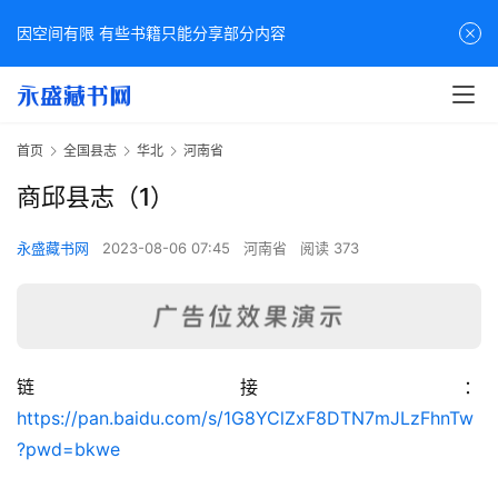
因空间有限 有些书籍只能分享部分内容
首页
全国县志
华北
河南省
商邱县志（1）
永盛藏书网
2023-08-06 07:45
河南省
阅读 373
链接：
佛
https://pan.baidu.com/s/1G8YClZxF8DTN7mJLzFhnTw
家
?pwd=bkwe
典
籍