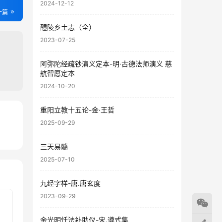
2024-12-12
一篇
醴陵乡土志（全）
2023-07-25
阿弥陀经疏钞演义定本-明·古德法师演义 慈
航智愿定本
2024-10-20
重阳立教十五论-金·王哲
2025-09-29
54
52
三天易髓
2025-07-10
九经字样-唐.唐玄度
2023-09-29
金光明忏法补助仪-宋.遵式集