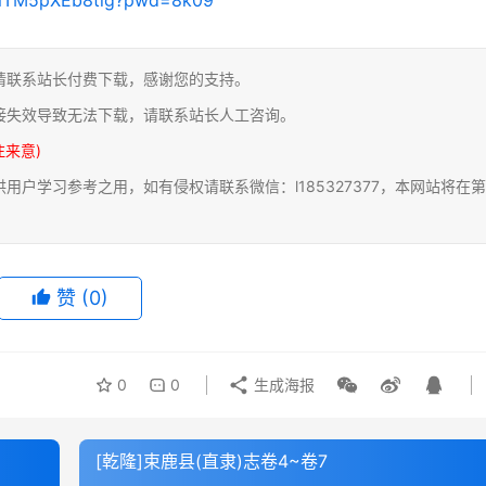
请联系站长付费下载，感谢您的支持。
接失效导致无法下载，请联系站长人工咨询。
注来意)
户学习参考之用，如有侵权请联系微信：l185327377，本网站将在第
赞
(0)
0
0
生成海报
[乾隆]束鹿县(直隶)志卷4~卷7