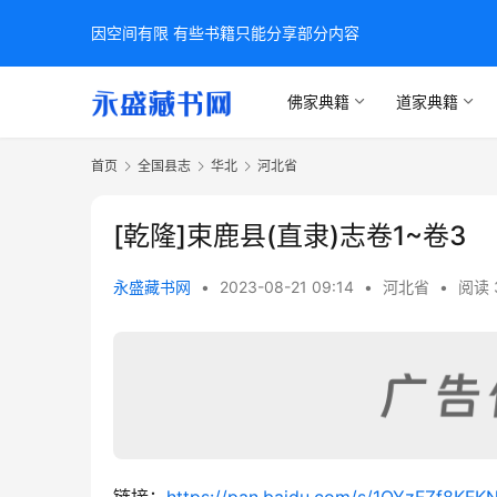
因空间有限 有些书籍只能分享部分内容
佛家典籍
道家典籍
首页
全国县志
华北
河北省
[乾隆]束鹿县(直隶)志卷1~卷3
永盛藏书网
•
2023-08-21 09:14
•
河北省
•
阅读 
链接：
https://pan.baidu.com/s/1OYzFZf8K