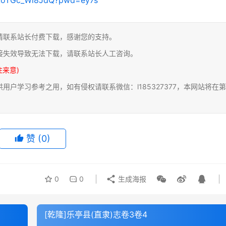
请联系站长付费下载，感谢您的支持。
接失效导致无法下载，请联系站长人工咨询。
注来意)
户学习参考之用，如有侵权请联系微信：l185327377，本网站将在第
赞
(0)
0
0
生成海报
[乾隆]乐亭县(直隶)志卷3卷4