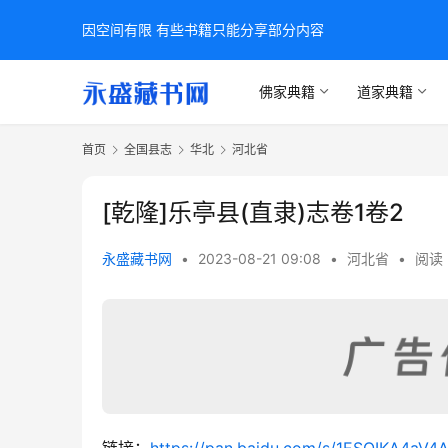
因空间有限 有些书籍只能分享部分内容
佛家典籍
道家典籍
首页
全国县志
华北
河北省
[乾隆]乐亭县(直隶)志卷1卷2
永盛藏书网
•
2023-08-21 09:08
•
河北省
•
阅读 
链接：
https://pan.baidu.com/s/1ESQIKA4a