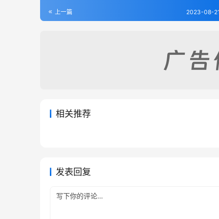
上一篇
2023-08-2
相关推荐
昌平州志
蒿城县
2023-07-14
386
2023-08
定县志（1-3）
栾城县
2023-08-21
214
2023-08
河北省
河北省
河北省
河北省
发表回复