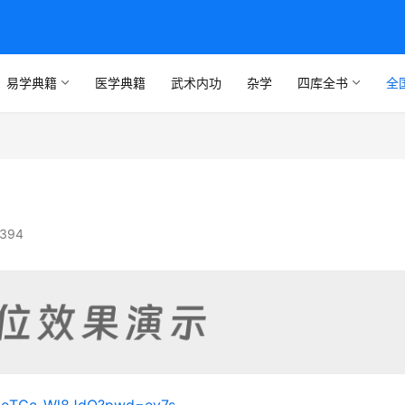
易学典籍
医学典籍
武术内功
杂学
四库全书
全
394
V4AoTGc_Wl8JdQ?pwd=ey7s