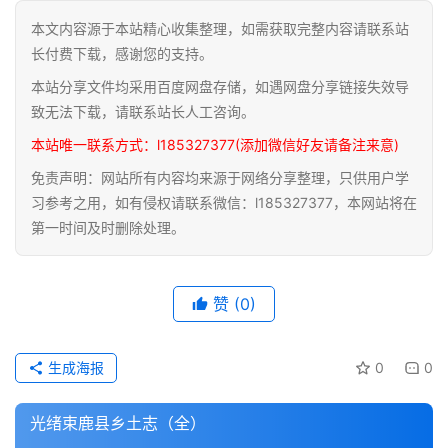
本文内容源于本站精心收集整理，如需获取完整内容请联系站
道
长付费下载，感谢您的支持。
家
本站分享文件均采用百度网盘存储，如遇网盘分享链接失效导
典
籍
致无法下载，请联系站长人工咨询。
本站唯一联系方式：l185327377(添加微信好友请备注来意)
易
免责声明：网站所有内容均来源于网络分享整理，只供用户学
学
习参考之用，如有侵权请联系微信：l185327377，本网站将在
典
第一时间及时删除处理。
籍
医
赞
(0)
学
典
籍
生成海报
0
0
武
光绪束鹿县乡土志（全）
术