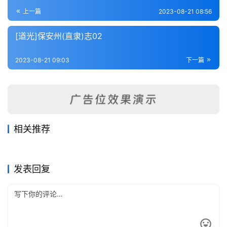
登录
注册
内
上一篇
2023-08-21 08:56
功
[道光]保安州(直隶)志02
杂
2023-08-21 09:03
下一篇
学
四
库
全
书
相关推荐
束鹿县志（五志合刊）（1-
巨鹿县志（1-3）
2023-08-17
368
2023-08-21
254
初续献县志（全）
[乾隆]乐亭县(直隶)志卷1卷2
2）
2023-08-17
350
2023-08-21
395
全
河北省
河北省
灵寿县志（1-2）
故城县志（2-5）
2023-08-21
270
2023-08-21
318
河北省
河北省
国
河北省
河北省
发表回复
县
志
关