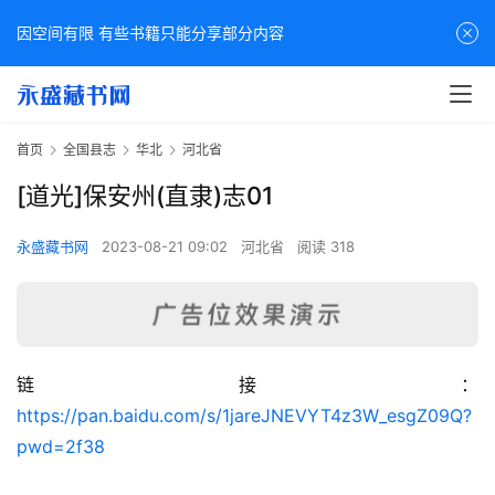
因空间有限 有些书籍只能分享部分内容
首页
全国县志
华北
河北省
[道光]保安州(直隶)志01
永盛藏书网
2023-08-21 09:02
河北省
阅读 318
链接：
佛
https://pan.baidu.com/s/1jareJNEVYT4z3W_esgZ09Q?
家
pwd=2f38
典
籍