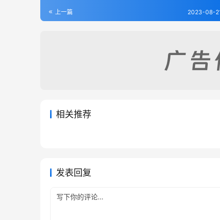
上一篇
2023-08-2
相关推荐
束鹿县志（五志合刊）（1-2）
丰润县
2023-08-17
253
2023-08
顺义县志（1-2）
初续献
2023-08-17
349
2023-08
河北省
河北省
河北省
河北省
发表回复