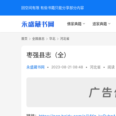
因空间有限 有些书籍只能分享部分内容
佛家典籍
道家典籍
首页
全国县志
华北
河北省
枣强县志（全）
永盛藏书网
•
2023-08-21 08:48
•
河北省
•
阅读 
链接：
https://pan.baidu.com/s/14Kg_kxPuh