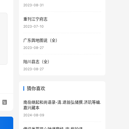
2023-08-31
重刊江宁府志
2023-07-10
广东舆地图说（全）
2023-08-27
陆川县志（全）
2023-08-27
猜你喜欢
南岳继起和尚语录-清.退翁弘储撰.济玑等编.
嘉兴藏本
2024-08-09
佛说发菩提心破诸魔经-宋·施护译