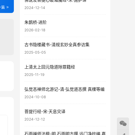
一篇
2024-12-14
朱鹊桥·进阶
2026-02-18
古书隐楼藏书-清规玄妙全真参访集
2025-05-05
上清太上回元隐道除罪籍经
2025-11-19
04
56
弘觉忞禅师北游记-清·弘觉道忞撰 真檏等编
2024-10-08
菩提行经-宋·天息灾译
2024-12-12
石雨禅师法檀-明.石雨明方撰.远门净柱编.嘉