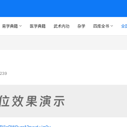
易学典籍
医学典籍
武术内功
杂学
四库全书
全
239
gABl1eRW9urrA?pwd=ig0v