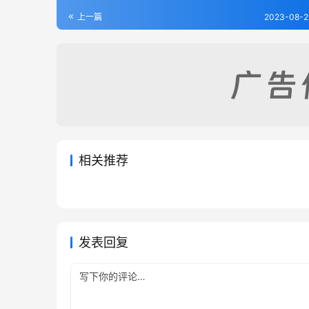
上一篇
2023-08-2
相关推荐
晋县志料（全）
栾城县
2023-08-21
368
2023-08
天津志略（全）
[乾隆]
2023-08-21
393
2023-08
河北省
河北省
13
河北省
河北省
发表回复