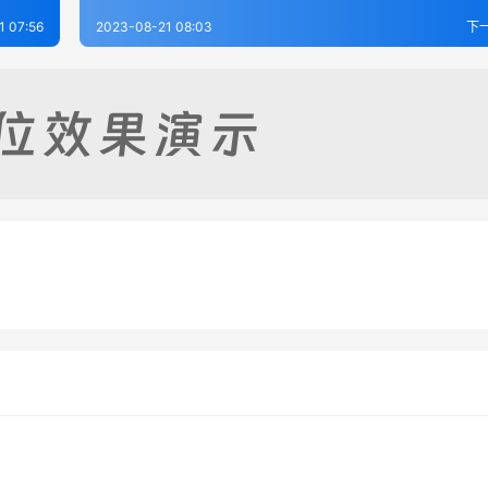
1 07:56
2023-08-21 08:03
下
志（1-2）
广平县志（全）
-21
362
2023-08-17
3
乐亭县(直隶)志卷12~卷
南皮县志（1-4）
-21
214
2023-08-17
3
河北省
河北省