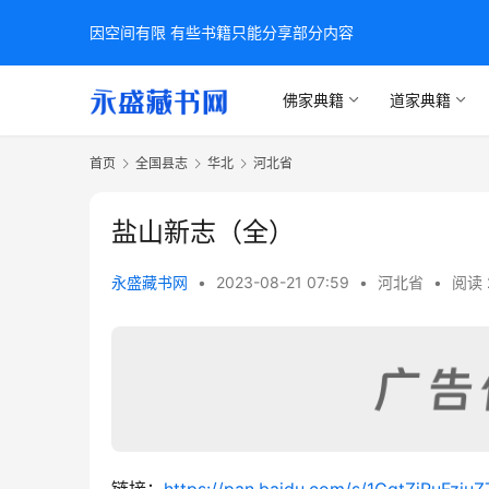
因空间有限 有些书籍只能分享部分内容
佛家典籍
道家典籍
首页
全国县志
华北
河北省
盐山新志（全）
永盛藏书网
•
2023-08-21 07:59
•
河北省
•
阅读 
链接：
https://pan.baidu.com/s/1GqtZjRuFzi