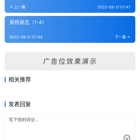
登录
注册
内
上一篇
2023-08-21 07:47
功
吴桥县志（1-4）
杂
2023-08-21 07:48
下一篇
学
四
库
全
书
相关推荐
增续长垣县志（全）
沧州志（1-4）
2023-08-19
361
2023-08-21
322
临榆县志（1-3）
完县新志（1-2）
2023-08-17
324
2023-08-17
308
全
河北省
河北省
雄县乡土志（全）
京师坊巷志（1-2）
2023-08-17
307
2023-08-21
275
河北省
河北省
国
河北省
河北省
发表回复
县
志
关