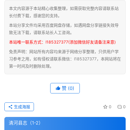
本文内容源于本站精心收集整理，如需获取完整内容请联系站
道
长付费下载，感谢您的支持。
家
本站分享文件均采用百度网盘存储，如遇网盘分享链接失效导
典
籍
致无法下载，请联系站长人工咨询。
本站唯一联系方式：l185327377(添加微信好友请备注来意)
易
免责声明：网站所有内容均来源于网络分享整理，只供用户学
学
习参考之用，如有侵权请联系微信：l185327377，本网站将在
典
第一时间及时删除处理。
籍
医
赞
(0)
学
典
籍
生成海报
0
0
武
清河县志（1-2）
术