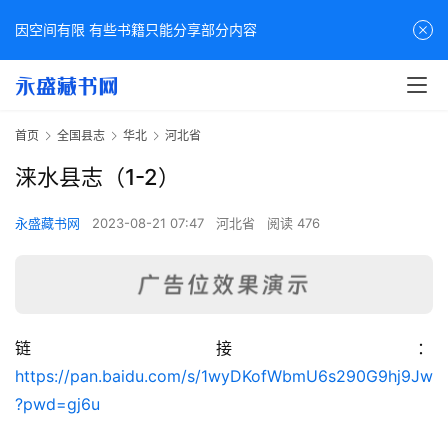
因空间有限 有些书籍只能分享部分内容
首页
全国县志
华北
河北省
涞水县志（1-2）
永盛藏书网
2023-08-21 07:47
河北省
阅读 476
链接：
佛
https://pan.baidu.com/s/1wyDKofWbmU6s290G9hj9Jw
家
?pwd=gj6u
典
籍