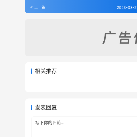
上一篇
2023-08-2
相关推荐
昌平外志
鸡泽县
2023-07-14
321
2023-08
丰润县志（1）
祁州续
2023-08-17
353
2023-08
河北省
河北省
河北省
河北省
发表回复