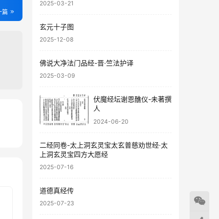
2025-03-21
一篇
玄元十子图
2025-12-08
佛说大净法门品经-晋·竺法护译
2025-03-09
伏魔经坛谢恩醮仪-未著撰
人
2024-06-20
22
16
二经同卷-太上洞玄灵宝太玄普慈劝世经·太
上洞玄灵宝四方大愿经
2025-07-16
道德真经传
2025-07-23