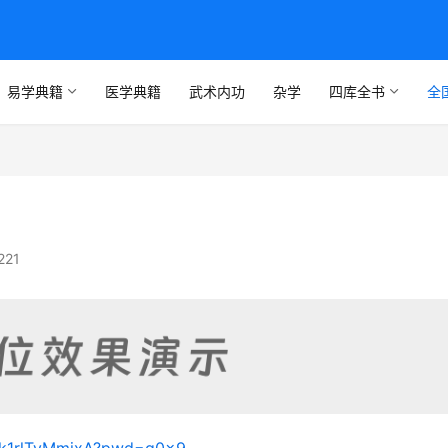
易学典籍
医学典籍
武术内功
杂学
四库全书
全
221
4nk1rlTvMmjxA?pwd=q0x9