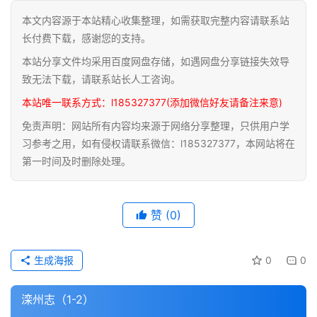
本文内容源于本站精心收集整理，如需获取完整内容请联系站
道
长付费下载，感谢您的支持。
家
本站分享文件均采用百度网盘存储，如遇网盘分享链接失效导
典
籍
致无法下载，请联系站长人工咨询。
本站唯一联系方式：l185327377(添加微信好友请备注来意)
易
免责声明：网站所有内容均来源于网络分享整理，只供用户学
学
习参考之用，如有侵权请联系微信：l185327377，本网站将在
典
第一时间及时删除处理。
籍
医
赞
(0)
学
典
籍
生成海报
0
0
武
滦州志（1-2）
术