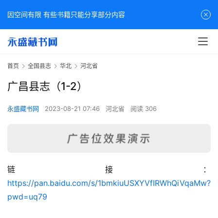
因空间有限 有些书籍只能分享部分内容
首页
全国县志
华北
河北省
广昌县志（1-2）
永盛藏书网
2023-08-21 07:46
河北省
阅读 306
链接：
佛
https://pan.baidu.com/s/1bmkiuUSXYVfIRWhQiVqaMw?
家
pwd=uq79
典
籍