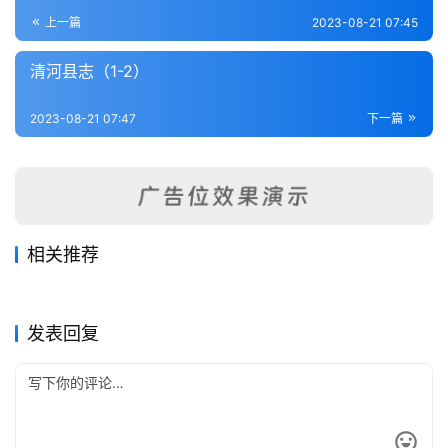
登录
注册
内
上一篇
2023-08-21 07:45
功
清河县志（1-2）
杂
2023-08-21 07:47
下一篇
学
四
库
全
书
相关推荐
枣强县志补正（全）
平谷县志六卷.
2023-08-19
306
2023-08-21
472
唐县志（1-3）
交河县志（1-3）
2023-08-19
260
2023-08-17
307
全
河北省
河北省
满城县志略（1-2）
井陉县志（全）
2023-08-19
194
2023-08-21
322
河北省
河北省
国
河北省
河北省
发表回复
县
志
关