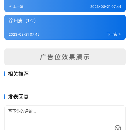
登录
注册
内
上一篇
2023-08-21 07:44
功
滦州志（1-2）
杂
2023-08-21 07:45
下一篇
学
四
库
全
书
相关推荐
任邱县志（1-5）
固安文献志（1-3）
2023-08-21
249
2023-08-15
223
广平县志（全）
光绪束鹿县乡土志（全）
2023-08-17
377
2023-08-21
371
全
河北省
河北省
[乾隆]乐亭县(直隶)志卷5~卷8
宁津县志（1-3）
2023-08-21
313
2023-08-21
307
河北省
河北省
国
河北省
河北省
发表回复
县
志
关