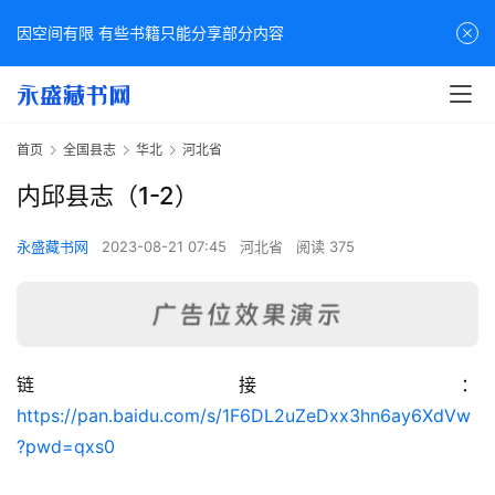
因空间有限 有些书籍只能分享部分内容
首页
全国县志
华北
河北省
内邱县志（1-2）
永盛藏书网
2023-08-21 07:45
河北省
阅读 375
链接：
佛
https://pan.baidu.com/s/1F6DL2uZeDxx3hn6ay6XdVw
家
?pwd=qxs0
典
籍