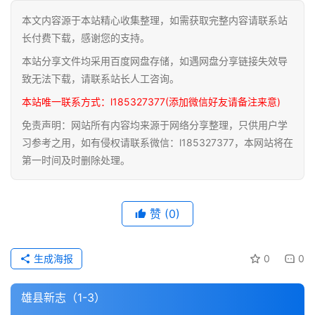
本文内容源于本站精心收集整理，如需获取完整内容请联系站
道
长付费下载，感谢您的支持。
家
本站分享文件均采用百度网盘存储，如遇网盘分享链接失效导
典
籍
致无法下载，请联系站长人工咨询。
本站唯一联系方式：l185327377(添加微信好友请备注来意)
易
免责声明：网站所有内容均来源于网络分享整理，只供用户学
学
习参考之用，如有侵权请联系微信：l185327377，本网站将在
典
第一时间及时删除处理。
籍
医
赞
(0)
学
典
籍
生成海报
0
0
武
雄县新志（1-3）
术