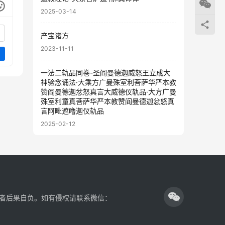
2025-03-14
产宝诸方
2023-11-11
一法二轨品同卷-圣阎曼德迦威怒王立成大
神验念诵法·大乘方广曼殊室利菩萨华严本教
赞阎曼德迦忿怒真言大威德仪轨品·大方广曼
殊室利童真菩萨华严本教赞阎曼德迦忿怒真
言阿毗遮噜迦仪轨品
2025-02-12
者后果自负。如有侵权请联系微信：