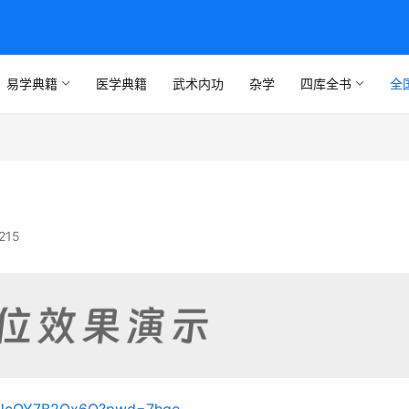
易学典籍
医学典籍
武术内功
杂学
四库全书
全
215
_0WUcQY7B2Qx6Q?pwd=7hge