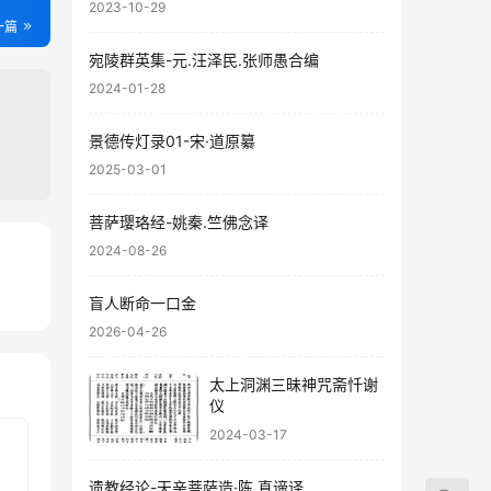
2023-10-29
一篇
宛陵群英集-元.汪泽民.张师愚合编
2024-01-28
景德传灯录01-宋·道原纂
2025-03-01
菩萨璎珞经-姚秦.竺佛念译
2024-08-26
76
盲人断命一口金
89
2026-04-26
太上洞渊三昧神咒斋忏谢
仪
2024-03-17
遗教经论-天亲菩萨造·陈.真谛译