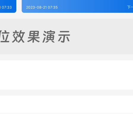
1 07:33
2023-08-21 07:35
下
志（1-2）
涞水县志（1-2）
-19
241
2023-08-21
4
（1-2）
[道光]保安州(直隶)志03
-21
386
2023-08-21
3
河北省
河北省