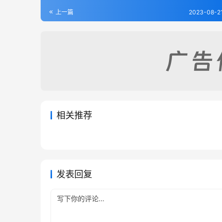
上一篇
2023-08-2
相关推荐
蒿城县乡土地理（全）
乐亭县
2023-08-17
274
2023-08
宁津县志（1-3）
蠡县志
2023-08-21
307
2023-08
河北省
河北省
河北省
河北省
发表回复