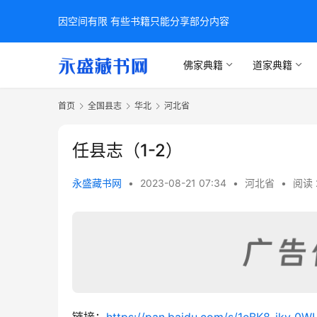
因空间有限 有些书籍只能分享部分内容
佛家典籍
道家典籍
首页
全国县志
华北
河北省
任县志（1-2）
永盛藏书网
•
2023-08-21 07:34
•
河北省
•
阅读 
链接：
https://pan.baidu.com/s/1eBK8-ikv