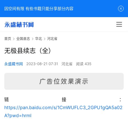
因空间有限 有些书籍只能分享部分内容
首页
全国县志
华北
河北省
无极县续志（全）
永盛藏书网
2023-08-21 07:31
河北省
阅读 435
链接：
佛
https://pan.baidu.com/s/1CmWUFLC3_2GPU1gQA5a02
家
A?pwd=hrml
典
籍