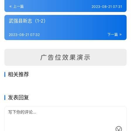
登录
注册
内
上一篇
2023-08-21 07:31
功
武强县新志（1-2）
杂
2023-08-21 07:32
下一篇
学
四
库
全
书
相关推荐
阜城县志（全）
蒿城县志（1-2）
2023-08-17
389
2023-08-17
248
东明县续志（全）
永年县志（1-3）
2023-08-21
324
2023-08-19
450
全
河北省
河北省
增续长垣县志（全）
长垣县志十六卷
2023-08-19
362
2023-08-21
241
河北省
河北省
国
河北省
河北省
发表回复
县
志
关