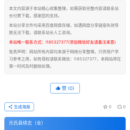
本文内容源于本站精心收集整理，如需获取完整内容请联系站
道
长付费下载，感谢您的支持。
家
本站分享文件均采用百度网盘存储，如遇网盘分享链接失效导
典
籍
致无法下载，请联系站长人工咨询。
本站唯一联系方式：l185327377(添加微信好友请备注来意)
易
免责声明：网站所有内容均来源于网络分享整理，只供用户学
学
习参考之用，如有侵权请联系微信：l185327377，本网站将在
典
第一时间及时删除处理。
籍
医
赞
(0)
学
典
籍
生成海报
0
0
武
元氏县续志（全）
术