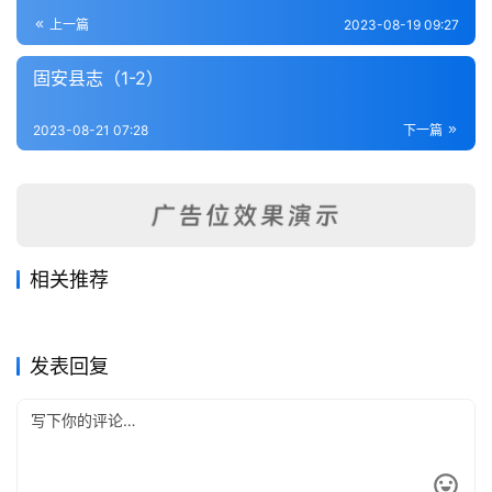
登录
注册
内
上一篇
2023-08-19 09:27
功
固安县志（1-2）
杂
2023-08-21 07:28
下一篇
学
四
库
全
书
相关推荐
晋县乡土志（全）
通县志要（全）
2023-08-17
238
2023-08-15
464
沧县志（1-2）
固安县志（1-2）
2023-08-17
332
2023-08-21
284
全
河北省
河北省
沧县志（3-4）
任县志（1-2）
2023-08-17
316
2023-08-21
214
河北省
河北省
国
河北省
河北省
发表回复
县
志
关