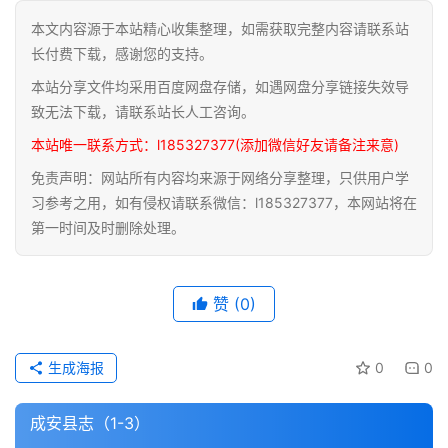
本文内容源于本站精心收集整理，如需获取完整内容请联系站
道
长付费下载，感谢您的支持。
家
本站分享文件均采用百度网盘存储，如遇网盘分享链接失效导
典
籍
致无法下载，请联系站长人工咨询。
本站唯一联系方式：l185327377(添加微信好友请备注来意)
易
免责声明：网站所有内容均来源于网络分享整理，只供用户学
学
习参考之用，如有侵权请联系微信：l185327377，本网站将在
典
第一时间及时删除处理。
籍
医
赞
(0)
学
典
籍
生成海报
0
0
武
成安县志（1-3）
术