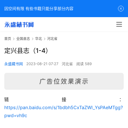
因空间有限 有些书籍只能分享部分内容
首页
全国县志
华北
河北省
定兴县志（1-4）
永盛藏书网
2023-08-21 07:27
河北省
阅读 589
链接：
佛
https://pan.baidu.com/s/1bdbh5CxTaZWI_YsPAeMTgg?
家
pwd=vh9c
典
籍