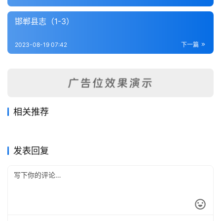
内
功
邯郸县志（1-3）
杂
2023-08-19 07:42
下一篇
学
四
库
全
相关推荐
书
增续长垣县志（全）
宁津县志（1-3）
2023-08-19
361
2023-08-21
307
内邱县志（1-2）
昌黎县志（1）
2023-08-21
373
2023-08-17
483
河北省
河北省
庆都县志（全）
平山县志料集（全）
2023-08-19
262
2023-08-21
405
河北省
河北省
全
河北省
河北省
发表回复
国
县
志
关
于