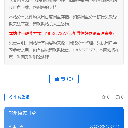
本文内容源于本站精心收集整理，如需获取完整内容请联系站
道
长付费下载，感谢您的支持。
家
本站分享文件均采用百度网盘存储，如遇网盘分享链接失效导
典
致无法下载，请联系站长人工咨询。
籍
本站唯一联系方式：l185327377(添加微信好友请备注来意)
免责声明：网站所有内容均来源于网络分享整理，只供用户学
易
习参考之用，如有侵权请联系微信：l185327377，本网站将在
学
第一时间及时删除处理。
典
籍
赞
(0)
医
学
典
生成海报
0
0
籍
祁州续志（全）
武
术
登录
注册
上一篇
2023-08-19 07:41