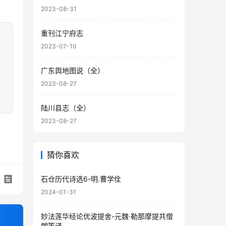
2023-08-31
重刊江宁府志
2023-07-10
广东舆地图说（全）
2023-08-27
陆川县志（全）
2023-08-27
猜你喜欢
石仓历代诗选6-明.曹学佺
2024-01-31
妙法莲华经论优波提舍-元魏·勒那摩提共僧
朗等译