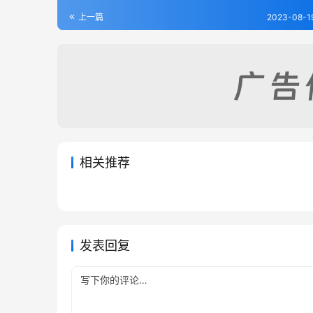
上一篇
2023-08-1
相关推荐
长垣县志（1）
雄县乡
2023-08-21
310
2023-08
昌平外志
东明县
2023-07-14
321
2023-08
河北省
河北省
河北省
河北省
发表回复