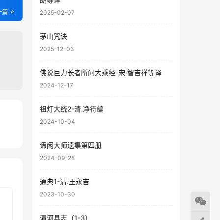
一篇
2025-02-07
茅山咒诀
2025-12-03
佛说巨力长者所问大乘经-宋·智吉祥等译
2024-12-17
祖灯大统2-清.净符编
2024-10-04
26
48
谛闲大师遗集第四册
2024-09-28
通典1-清.王永吉
2023-10-30
清河县志（1-3）