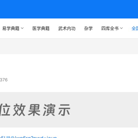
易学典籍
医学典籍
武术内功
杂学
四库全书
全
376
0Ge5UlHVwn6rg?pwd=joup