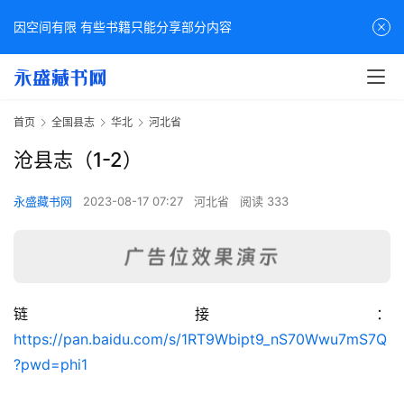
因空间有限 有些书籍只能分享部分内容
首页
全国县志
华北
河北省
沧县志（1-2）
永盛藏书网
2023-08-17 07:27
河北省
阅读 333
链接：
佛
https://pan.baidu.com/s/1RT9Wbipt9_nS70Wwu7mS7Q
家
?pwd=phi1
典
籍