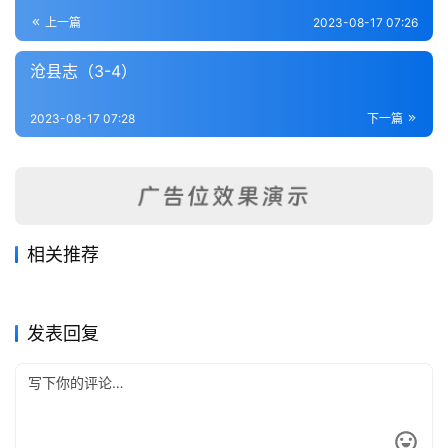
登录
注册
内
上一篇
2023-08-17 07:26
功
沧县志（3-4）
杂
2023-08-17 07:28
下一篇
学
四
库
全
书
相关推荐
武强县新志（1-2）
祁州续志（全）
2023-08-21
330
2023-08-19
368
晋县志料（全）
枣强县志（全）
2023-08-21
368
2023-08-21
239
全
河北省
河北省
任邱县志（1-5）
井陉县志（全）
2023-08-21
249
2023-08-21
395
河北省
河北省
国
河北省
河北省
发表回复
县
志
关