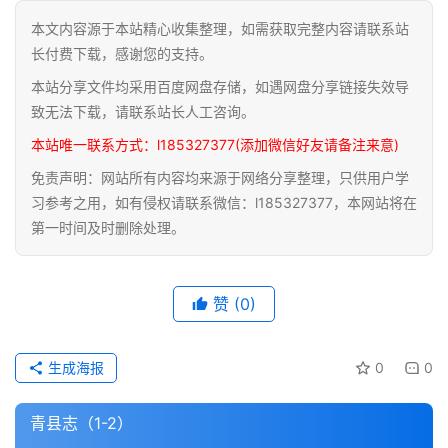
本文内容源于本站精心收集整理，如需获取完整内容请联系站
道
长付费下载，感谢您的支持。
家
本站分享文件均采用百度网盘存储，如遇网盘分享链接失效导
典
籍
致无法下载，请联系站长人工咨询。
本站唯一联系方式：l185327377(添加微信好友请备注来意)
易
免责声明：网站所有内容均来源于网络分享整理，只供用户学
学
习参考之用，如有侵权请联系微信：l185327377，本网站将在
典
第一时间及时删除处理。
籍
医
赞
(0)
学
典
籍
生成海报
0
0
武
青县志（1-2）
术