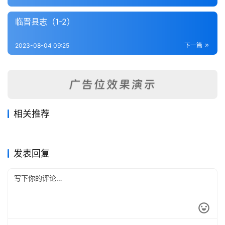
内
功
临晋县志（1-2）
杂
2023-08-04 09:25
下一篇
学
四
库
全
相关推荐
书
乡宁县志（1-2）
寿阳县志（1-3）
2023-08-04
230
2023-08-04
303
万泉县志（1-2）
合河政纪（全）
2023-08-04
237
2023-08-04
376
山西省
山西省
临晋县志（1-3）
登州府志（顺治康熙）
2023-08-04
270
2023-08-04
218
山西省
山西省
全
山西省
山西省
发表回复
国
县
志
关
于