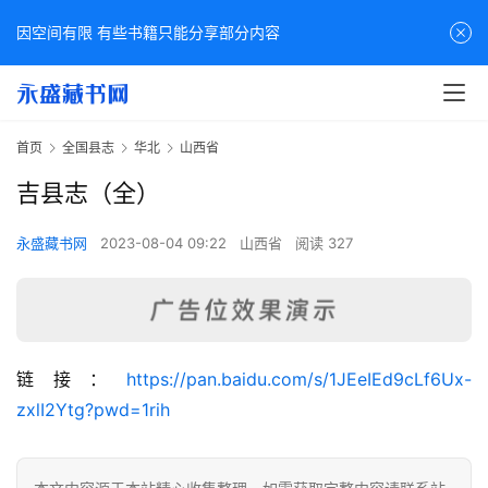
因空间有限 有些书籍只能分享部分内容
首页
全国县志
华北
山西省
吉县志（全）
永盛藏书网
2023-08-04 09:22
山西省
阅读 327
佛
链接：
https://pan.baidu.com/s/1JEeIEd9cLf6Ux-
家
zxlI2Ytg?pwd=1rih
典
籍