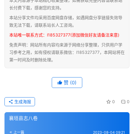
本文内容源于本站精心收集整理，如需获取完整内容请联系站
道
长付费下载，感谢您的支持。
家
本站分享文件均采用百度网盘存储，如遇网盘分享链接失效导
典
致无法下载，请联系站长人工咨询。
籍
本站唯一联系方式：l185327377(添加微信好友请备注来意)
免责声明：网站所有内容均来源于网络分享整理，只供用户学
易
习参考之用，如有侵权请联系微信：l185327377，本网站将在
学
第一时间及时删除处理。
典
籍
赞
(0)
医
学
典
生成海报
0
0
籍
襄垣县志八卷
武
术
登录
注册
上一篇
2023-08-04 09:21