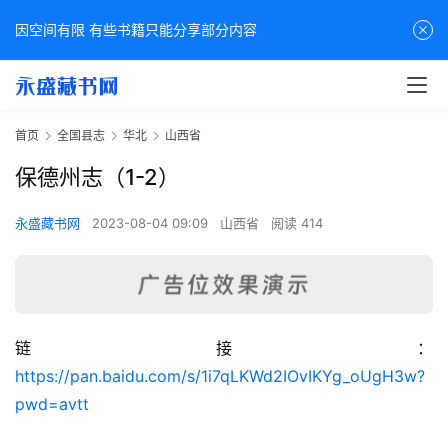
因空间有限 有些书籍只能分享部分内容
首页
全国县志
华北
山西省
保德州志（1-2）
永盛藏书网
2023-08-04 09:09
山西省
阅读 414
链接：
佛
https://pan.baidu.com/s/1i7qLKWd2IOvIKYg_oUgH3w?
家
pwd=avtt
典
籍