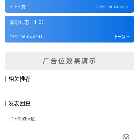
登录
注册
内
上一篇
2023-08-04 09:01
功
临汾县志（1-3）
杂
2023-08-04 09:11
下一篇
学
四
库
全
书
相关推荐
太原县志（1-3）
吉县志（全）
2023-08-04
210
2023-08-04
327
续修隰州志（全）
阳城县乡土志（全）
2023-08-04
237
2023-08-04
315
全
山西省
山西省
辽州志（1-4）
芮城县志（1）
2023-08-04
400
2023-08-04
232
山西省
山西省
国
山西省
山西省
发表回复
县
志
关