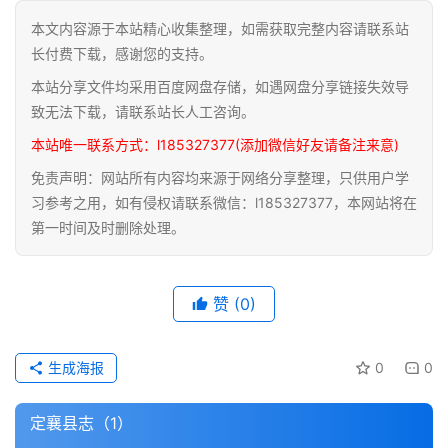
本文内容源于本站精心收集整理，如需获取完整内容请联系站
道
长付费下载，感谢您的支持。
家
本站分享文件均采用百度网盘存储，如遇网盘分享链接失效导
典
籍
致无法下载，请联系站长人工咨询。
本站唯一联系方式：l185327377(添加微信好友请备注来意)
易
免责声明：网站所有内容均来源于网络分享整理，只供用户学
学
习参考之用，如有侵权请联系微信：l185327377，本网站将在
典
第一时间及时删除处理。
籍
医
赞
(0)
学
典
籍
生成海报
0
0
武
定襄县志（1）
术