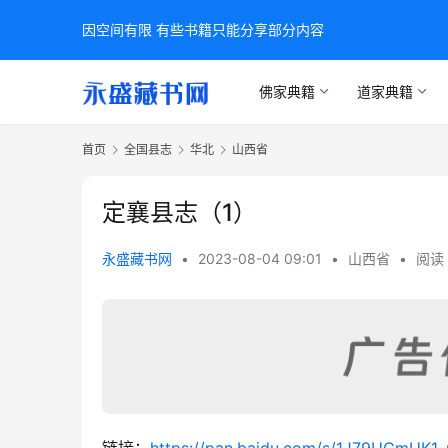
因空间有限 有些书籍只能分享部分内容
佛家典籍
道家典籍
首页
全国县志
华北
山西省
定襄县志（1）
永盛藏书网
•
2023-08-04 09:01
•
山西省
•
阅读 
链接：
https://pan.baidu.com/s/1J79UCmUK