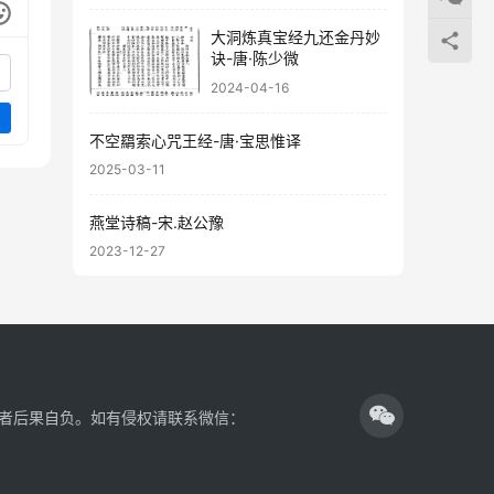
大洞炼真宝经九还金丹妙
诀-唐·陈少微
2024-04-16
不空羂索心咒王经-唐·宝思惟译
2025-03-11
燕堂诗稿-宋.赵公豫
2023-12-27
者后果自负。如有侵权请联系微信：