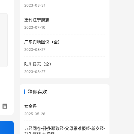
2023-08-31
重刊江宁府志
2023-07-10
广东舆地图说（全）
2023-08-27
陆川县志（全）
2023-08-27
猜你喜欢
女金丹
2025-05-28
五经同卷-孙多耶致经·父母恩难报经·新岁经·
群牛譬经·九横经