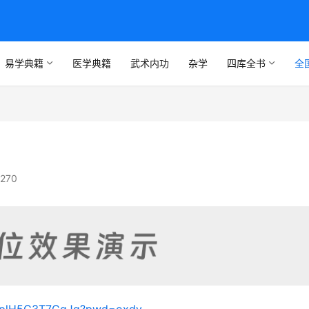
易学典籍
医学典籍
武术内功
杂学
四库全书
全
270
1_plH5C3T7CqJg?pwd=oxdy