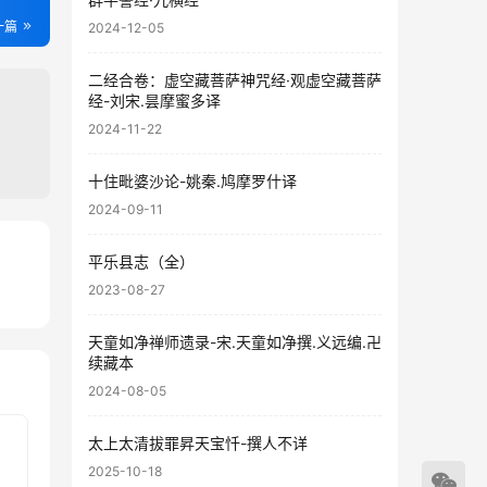
一篇
2024-12-05
二经合卷：虚空藏菩萨神咒经·观虚空藏菩萨
经-刘宋.昙摩蜜多译
2024-11-22
十住毗婆沙论-姚秦.鸠摩罗什译
2024-09-11
平乐县志（全）
41
2023-08-27
30
天童如净禅师遗录-宋.天童如净撰.义远编.卍
续藏本
2024-08-05
太上太清拔罪昇天宝忏-撰人不详
2025-10-18