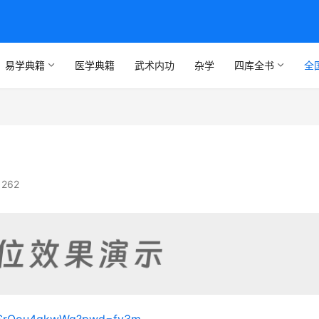
易学典籍
医学典籍
武术内功
杂学
四库全书
全
262
iDtSrOou4gkwWg?pwd=fv3m