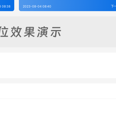
 08:38
2023-08-04 08:40
下
志（1-2）_
新绛县志十卷
8-04
209
2023-08-04
2
志（全）
虞乡县新志（1-2）
8-04
257
2023-08-04
4
山西省
山西省