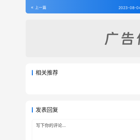
上一篇
2023-08-04
相关推荐
天镇县志（全）
陵川县
2023-08-04
264
2023-0
辽州志（1-4）
广灵县
2023-08-04
397
2023-0
山西省
山西省
山西省
山西省
发表回复