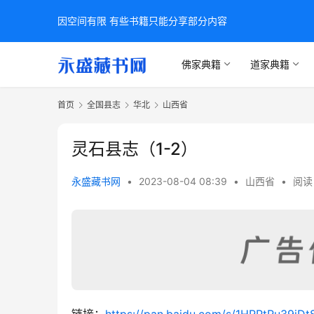
因空间有限 有些书籍只能分享部分内容
佛家典籍
道家典籍
首页
全国县志
华北
山西省
灵石县志（1-2）
永盛藏书网
•
2023-08-04 08:39
•
山西省
•
阅读 
链接：
https://pan.baidu.com/s/1HRPtRu39