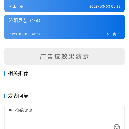
登录
注册
内
上一篇
2023-08-03 09:25
功
济阳县志（1-4）
杂
2023-08-03 09:26
下一篇
学
四
库
全
书
相关推荐
邹平县志（3-6）
恩县乡土志（全）
2023-07-29
337
2023-07-29
432
德县志（1）
邹平县志（1-2）
2023-07-29
440
2023-07-29
264
全
山东省
山东省
诸城县志（1-4）
齐东县乡土志（全）
2023-08-03
396
2023-07-29
269
山东省
山东省
国
山东省
山东省
发表回复
县
志
关