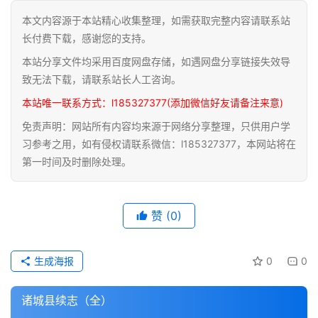
本文内容源于本站精心收集整理，如需获取完整内容请联系站
道
长付费下载，感谢您的支持。
家
本站分享文件均采用百度网盘存储，如遇网盘分享链接失效导
典
籍
致无法下载，请联系站长人工咨询。
本站唯一联系方式：l185327377(添加微信好友请备注来意)
易
免责声明：网站所有内容均来源于网络分享整理，只供用户学
学
习参考之用，如有侵权请联系微信：l185327377，本网站将在
典
第一时间及时删除处理。
籍
医
赞
(0)
学
典
籍
生成海报
0
0
武
诸城县续志（全）
术