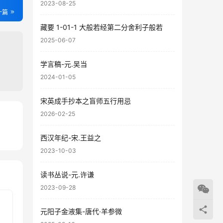
2023-08-25
一篇
藏要 1-01-1 大般若经第二分舍利子般若
2025-06-07
学言稿-元.吴当
2024-01-05
宋英成手抄本之盲师五行用忌
2026-02-25
01
西汉年纪-宋.王益之
58
2023-10-03
读书丛说-元.许谦
2023-09-28
元阳子金液集-唐代·羊参微