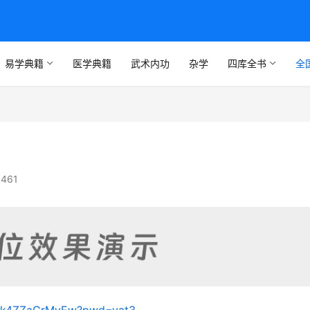
易学典籍
医学典籍
武术内功
杂学
四库全书
全
461
1xVk4ZZaGrMvEw?pwd=vat3