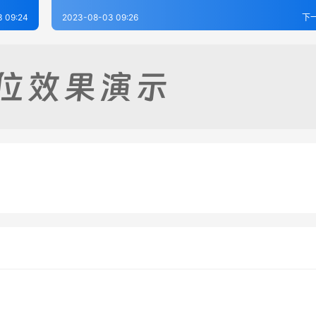
 09:24
2023-08-03 09:26
下
志（1-4）
续平度县志（1-2）
-29
335
2023-07-29
4
土志（全）
平度县志1
-29
372
2023-07-28
2
山东省
山东省