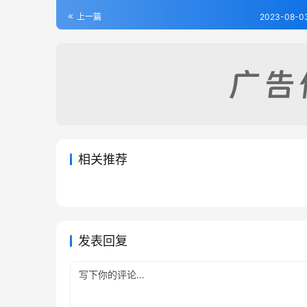
上一篇
2023-08-03
相关推荐
德平县续志（全）
齐河县
2023-07-29
372
2023-07
威海卫志（全）
峄县乡
2023-07-29
356
2023-07
山东省
山东省
山东省
山东省
发表回复