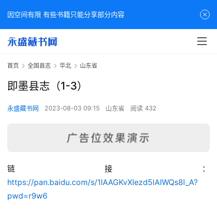
因空间有限 有些书籍只能分享部分内容
首页
全国县志
华北
山东省
即墨县志（1-3）
永盛藏书网
2023-08-03 09:15
山东省
阅读 432
链接：
佛
https://pan.baidu.com/s/1IAAGKvXIezd5lAIWQs8l_A?
家
pwd=r9w6
典
籍