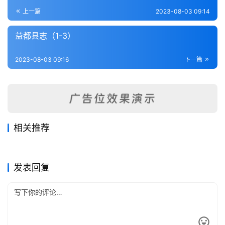
登录
注册
内
上一篇
2023-08-03 09:14
功
益都县志（1-3）
杂
2023-08-03 09:16
下一篇
学
四
库
全
书
相关推荐
平度县志9
馆陶县志（全）
2023-07-28
701
2023-07-29
249
莱阳县志（1-3）
禹城县乡土志（全）
2023-07-29
236
2023-07-29
465
全
山东省
山东省
东牟守城纪略（全）
寿张县志（1-2）
2023-07-29
351
2023-08-03
294
山东省
山东省
国
山东省
山东省
发表回复
县
志
关