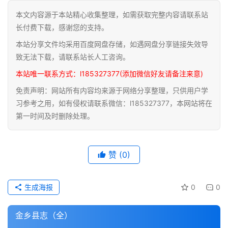
本文内容源于本站精心收集整理，如需获取完整内容请联系站
道
长付费下载，感谢您的支持。
家
本站分享文件均采用百度网盘存储，如遇网盘分享链接失效导
典
籍
致无法下载，请联系站长人工咨询。
本站唯一联系方式：l185327377(添加微信好友请备注来意)
易
免责声明：网站所有内容均来源于网络分享整理，只供用户学
学
习参考之用，如有侵权请联系微信：l185327377，本网站将在
典
第一时间及时删除处理。
籍
医
赞
(0)
学
典
籍
生成海报
0
0
武
金乡县志（全）
术