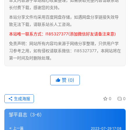
本文内容源于本站精心收集整理，如需获取完整内容请联系站
道
长付费下载，感谢您的支持。
家
本站分享文件均采用百度网盘存储，如遇网盘分享链接失效导
典
致无法下载，请联系站长人工咨询。
籍
本站唯一联系方式：l185327377(添加微信好友请备注来意)
免责声明：网站所有内容均来源于网络分享整理，只供用户学
易
习参考之用，如有侵权请联系微信：l185327377，本网站将在
学
第一时间及时删除处理。
典
籍
赞
(0)
医
学
典
生成海报
0
0
籍
邹平县志（3-6）
武
术
登录
注册
上一篇
2023-07-29 17:08