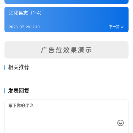
内
功
沾化县志（1-4）
杂
2023-07-29 17:10
下一篇
学
四
库
全
相关推荐
书
平度县志8
茬平县志（2-3）
2023-07-28
256
2023-07-29
1.0K
莘县乡土志
馆陶县志（全）
2023-07-29
234
2023-08-03
392
山东省
山东省
靖海卫志（全）
平度县志3
2023-07-29
302
2023-07-28
361
山东省
山东省
全
山东省
山东省
发表回复
国
县
志
关
于