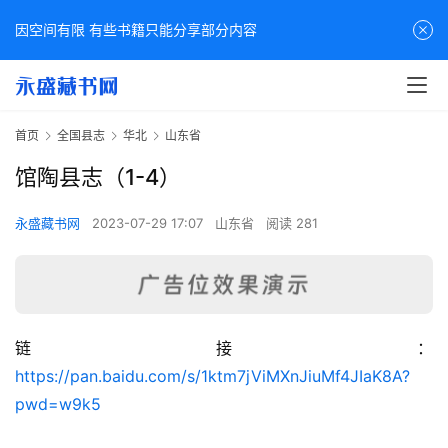
因空间有限 有些书籍只能分享部分内容
首页
全国县志
华北
山东省
馆陶县志（1-4）
永盛藏书网
2023-07-29 17:07
山东省
阅读 281
链接：
佛
https://pan.baidu.com/s/1ktm7jViMXnJiuMf4JIaK8A?
家
pwd=w9k5
典
籍