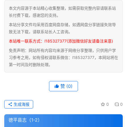
本文内容源于本站精心收集整理，如需获取完整内容请联系站
道
长付费下载，感谢您的支持。
家
本站分享文件均采用百度网盘存储，如遇网盘分享链接失效导
典
籍
致无法下载，请联系站长人工咨询。
本站唯一联系方式：l185327377(添加微信好友请备注来意)
易
免责声明：网站所有内容均来源于网络分享整理，只供用户学
学
习参考之用，如有侵权请联系微信：l185327377，本网站将在
典
第一时间及时删除处理。
籍
医
赞
(0)
学
典
籍
生成海报
0
0
武
德平县志（1-2）
术