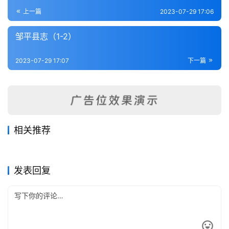
登录
注册
内
上一篇
2023-07-29 17:06
功
邹平县志（1-2）
杂
2023-07-29 17:07
下一篇
学
四
库
全
书
相关推荐
临沂县志（1-2）
郓城县乡土志（全）
2023-07-29
190
2023-07-29
641
泰山道里记（全）
掖县志（1）
2023-07-29
297
2023-07-29
272
全
山东省
山东省
青城县志（全）
茬平县志（2-3）
2023-07-29
342
2023-07-29
1.0K
山东省
山东省
国
山东省
山东省
发表回复
县
志
关