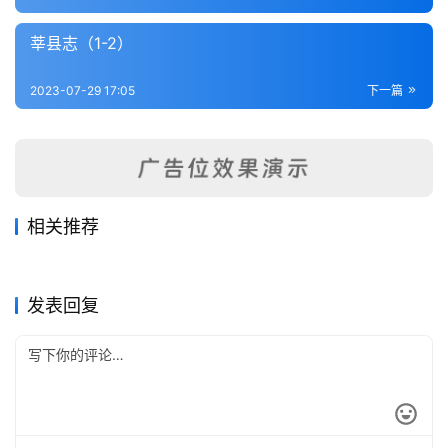
内
功
莘县志（1-2）
杂
2023-07-29 17:05
下一篇
学
四
库
全
相关推荐
书
续修郯城县志（全）
平阴县志（全）
2023-07-29
449
2023-08-03
336
临清县志（2-3）
新城县志（1-2）
2023-07-29
341
2023-08-03
448
山东省
山东省
朝城县乡土志（全）
青城县志（全）
2023-07-29
263
2023-07-29
342
山东省
山东省
全
山东省
山东省
发表回复
国
县
志
关
于