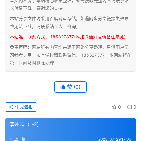
本文内容源于本站精心收集整理，如需获取完整内容请联系站
道
长付费下载，感谢您的支持。
家
本站分享文件均采用百度网盘存储，如遇网盘分享链接失效导
典
致无法下载，请联系站长人工咨询。
籍
本站唯一联系方式：l185327377(添加微信好友请备注来意)
免责声明：网站所有内容均来源于网络分享整理，只供用户学
易
习参考之用，如有侵权请联系微信：l185327377，本网站将在
学
第一时间及时删除处理。
典
籍
赞
(0)
医
学
典
生成海报
0
0
籍
滨州志（1-2）
武
术
登录
注册
上一篇
2023-07-29 17:03