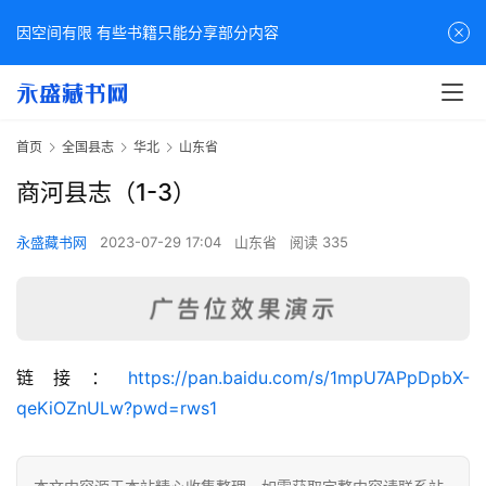
因空间有限 有些书籍只能分享部分内容
首页
全国县志
华北
山东省
商河县志（1-3）
永盛藏书网
2023-07-29 17:04
山东省
阅读 335
佛
链接：
https://pan.baidu.com/s/1mpU7APpDpbX-
家
qeKiOZnULw?pwd=rws1
典
籍