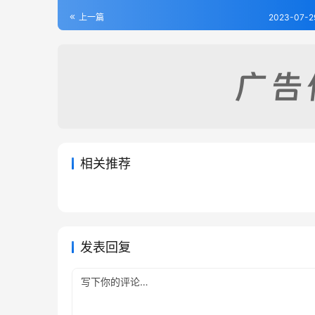
上一篇
2023-07-2
相关推荐
长清县志（1-3）
登州府
2023-07-29
523
2023-0
章邱县乡土志（全）
靖海卫
2023-07-29
362
2023-07
山东省
山东省
山东省
山东省
发表回复