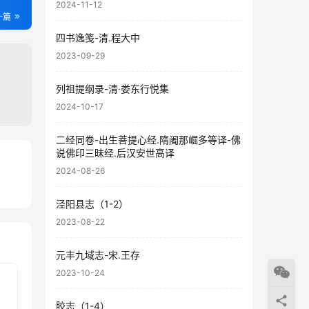
2024-11-12
一篇
四书逸笺-清.程大中
2023-09-29
列祖提纲录-清·娄东行悦集
2024-10-17
二经同卷-出生菩提心经.隋阇那崛多等译-佛
说佛印三昧经.后汉安世高译
2024-08-26
48
42
泾阳县志（1-2）
2023-08-22
元丰九域志-宋.王存
2023-10-24
胶志（1-4）