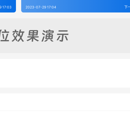
9 17:03
2023-07-29 17:04
下
志（光绪增修）（一）
续安邱新志（全）
8-03
270
2023-07-29
2
志（全）
民国茌平县志
-29
302
2023-07-29
2
山东省
山东省