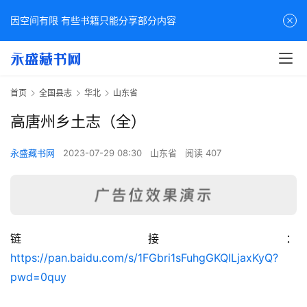
因空间有限 有些书籍只能分享部分内容
首页
全国县志
华北
山东省
高唐州乡土志（全）
永盛藏书网
2023-07-29 08:30
山东省
阅读 407
链接：
佛
https://pan.baidu.com/s/1FGbri1sFuhgGKQlLjaxKyQ?
家
pwd=0quy
典
籍