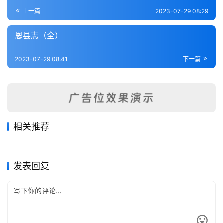
登录
注册
内
上一篇
2023-07-29 08:29
功
恩县志（全）
杂
2023-07-29 08:41
下一篇
学
四
库
全
书
相关推荐
胶州志（1-5）
招远县志（全）
2023-08-03
280
2023-07-29
231
民国茌平县志
续安邱新志（全）
2023-07-29
243
2023-07-29
248
全
山东省
山东省
福山县志稿（1）
曲阜县志（1-2）
2023-07-29
421
2023-07-29
396
山东省
山东省
国
山东省
山东省
发表回复
县
志
关