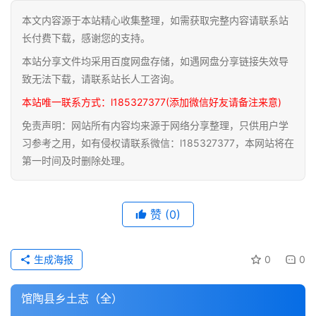
本文内容源于本站精心收集整理，如需获取完整内容请联系站
道
长付费下载，感谢您的支持。
家
本站分享文件均采用百度网盘存储，如遇网盘分享链接失效导
典
籍
致无法下载，请联系站长人工咨询。
本站唯一联系方式：l185327377(添加微信好友请备注来意)
易
免责声明：网站所有内容均来源于网络分享整理，只供用户学
学
习参考之用，如有侵权请联系微信：l185327377，本网站将在
典
第一时间及时删除处理。
籍
医
赞
(0)
学
典
籍
生成海报
0
0
武
馆陶县乡土志（全）
术