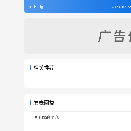
上一篇
2023-07-2
相关推荐
光绪临朐县志（1-2）
肥城县
2023-08-03
467
2023-07
郓城县乡土志（全）
馆陶县
2023-07-29
641
2023-0
山东省
山东省
山东省
山东省
发表回复