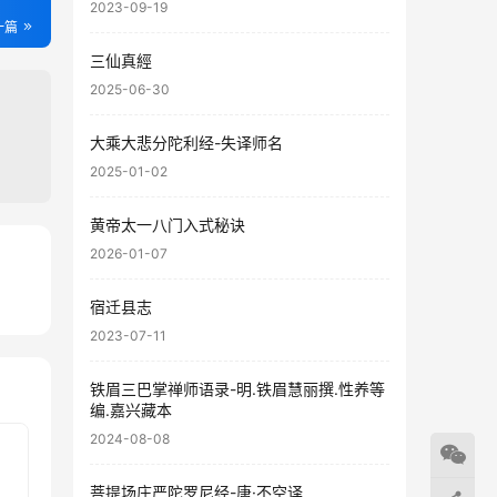
2023-09-19
一篇
三仙真經
2025-06-30
大乘大悲分陀利经-失译师名
2025-01-02
黄帝太一八门入式秘诀
2026-01-07
28
宿迁县志
07
2023-07-11
铁眉三巴掌禅师语录-明.铁眉慧丽撰.性养等
编.嘉兴藏本
2024-08-08
菩提场庄严陀罗尼经-唐·不空译