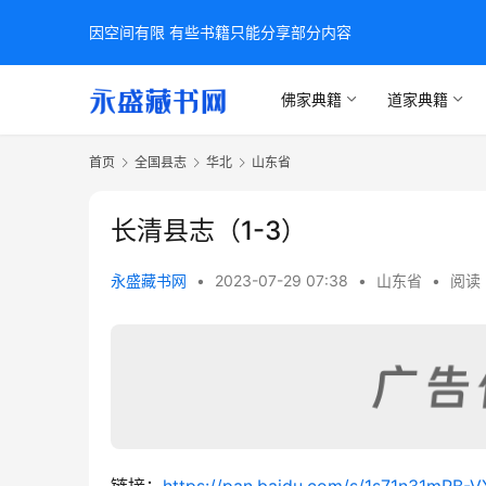
因空间有限 有些书籍只能分享部分内容
佛家典籍
道家典籍
首页
全国县志
华北
山东省
长清县志（1-3）
永盛藏书网
•
2023-07-29 07:38
•
山东省
•
阅读 
链接：
https://pan.baidu.com/s/1s71n31mRB