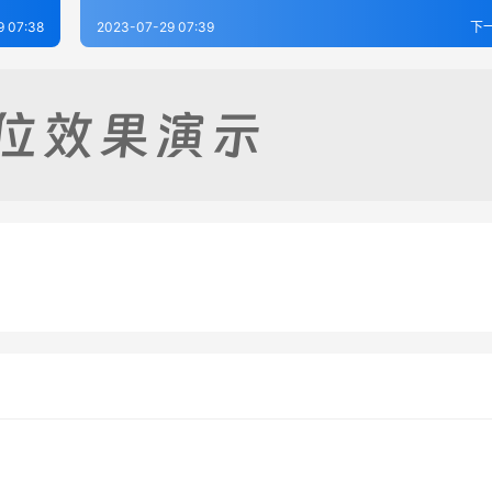
9 07:38
2023-07-29 07:39
下
乡土志（全）
平度县志10
-29
263
2023-07-28
2
志（全）
文登县志（2-4）
8-03
391
2023-08-03
3
山东省
山东省