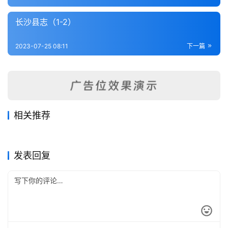
内
功
长沙县志（1-2）
杂
2023-07-25 08:11
下一篇
学
四
库
全
相关推荐
书
醴陵乡土志（全）
酃县志（1-4）
2023-07-25
442
2023-07-25
269
清泉县志（全）
新化县志（1-8）
2023-07-25
414
2023-07-25
251
湖南省
湖南省
宁远县志（1-4）
新田县志（1-2）
2023-07-25
367
2023-07-25
289
湖南省
湖南省
全
湖南省
湖南省
发表回复
国
县
志
关
于