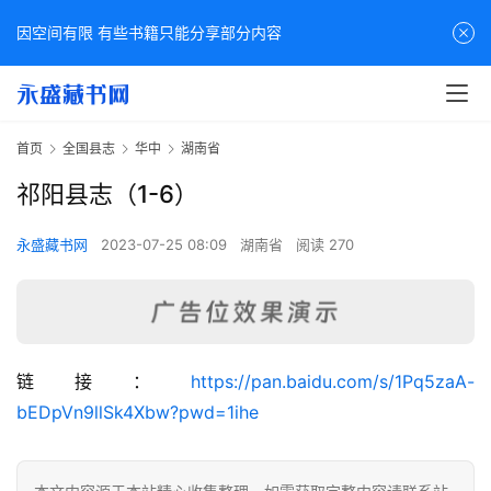
因空间有限 有些书籍只能分享部分内容
首页
全国县志
华中
湖南省
祁阳县志（1-6）
永盛藏书网
2023-07-25 08:09
湖南省
阅读 270
佛
链接：
https://pan.baidu.com/s/1Pq5zaA-
家
bEDpVn9llSk4Xbw?pwd=1ihe
典
籍