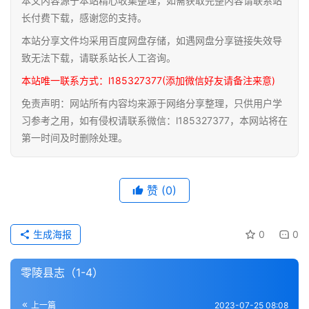
本文内容源于本站精心收集整理，如需获取完整内容请联系站
道
长付费下载，感谢您的支持。
家
本站分享文件均采用百度网盘存储，如遇网盘分享链接失效导
典
致无法下载，请联系站长人工咨询。
籍
本站唯一联系方式：l185327377(添加微信好友请备注来意)
免责声明：网站所有内容均来源于网络分享整理，只供用户学
易
习参考之用，如有侵权请联系微信：l185327377，本网站将在
学
第一时间及时删除处理。
典
籍
赞
(0)
医
学
典
生成海报
0
0
籍
零陵县志（1-4）
武
术
登录
注册
上一篇
2023-07-25 08:08