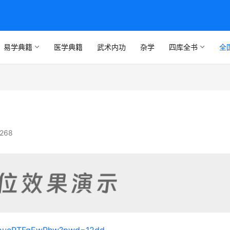
易学典籍
医学典籍
武术内功
杂学
四库全书
全
268
BBoueRTFqEwRhw?pwd=12dd