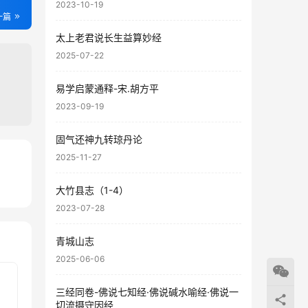
2023-10-19
一篇
太上老君说长生益算妙经
2025-07-22
易学启蒙通释-宋.胡方平
2023-09-19
固气还神九转琼丹论
2025-11-27
28
大竹县志（1-4）
13
2023-07-28
青城山志
2025-06-06
三经同卷-佛说七知经·佛说碱水喻经·佛说一
切流摄守因经