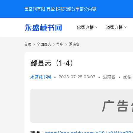
因空间有限 有些书籍只能分享部分内容
佛家典籍
道家典籍
首页
全国县志
华中
湖南省
酃县志（1-4）
永盛藏书网
•
2023-07-25 08:07
•
湖南省
•
阅读 
链接：
https://pan.baidu.com/s/18Jk8AWsz