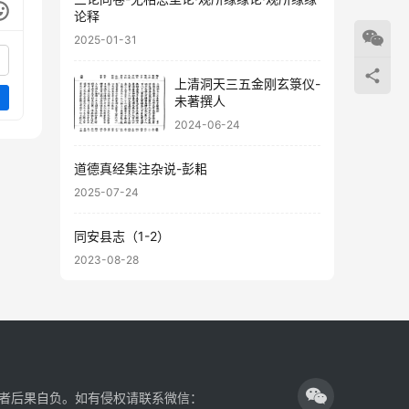
论释
2025-01-31
上清洞天三五金刚玄箓仪-
未著撰人
2024-06-24
道德真经集注杂说-彭耜
2025-07-24
同安县志（1-2）
2023-08-28
者后果自负。如有侵权请联系微信：