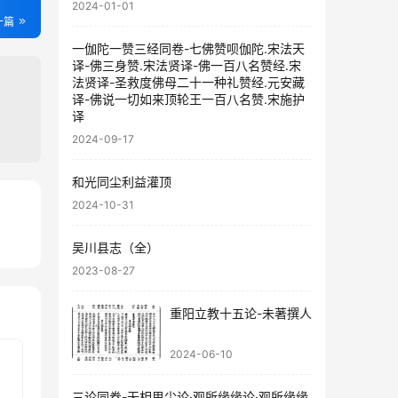
2024-01-01
一篇
一伽陀一赞三经同卷-七佛赞呗伽陀.宋法天
译-佛三身赞.宋法贤译-佛一百八名赞经.宋
法贤译-圣救度佛母二十一种礼赞经.元安藏
译-佛说一切如来顶轮王一百八名赞.宋施护
译
2024-09-17
和光同尘利益灌顶
2024-10-31
56
吴川县志（全）
67
2023-08-27
重阳立教十五论-未著撰人
2024-06-10
三论同卷-无相思尘论·观所缘缘论·观所缘缘