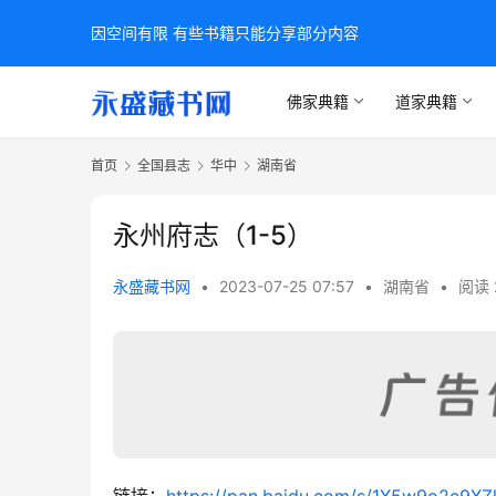
因空间有限 有些书籍只能分享部分内容
佛家典籍
道家典籍
首页
全国县志
华中
湖南省
永州府志（1-5）
永盛藏书网
•
2023-07-25 07:57
•
湖南省
•
阅读 
链接：
https://pan.baidu.com/s/1X5w9o2c9