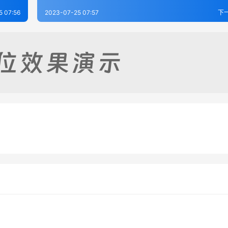
5 07:56
2023-07-25 07:57
下
志（1-2）
辰州府义田总记（全）
-25
390
2023-07-25
2
志五十五卷
长沙府志（1-5）
-25
313
2023-07-25
3
湖南省
湖南省