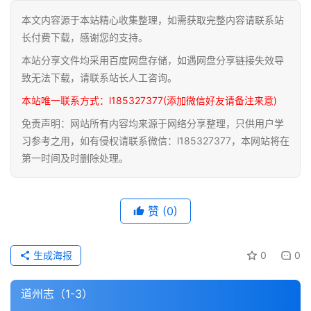
本文内容源于本站精心收集整理，如需获取完整内容请联系站
道
长付费下载，感谢您的支持。
家
本站分享文件均采用百度网盘存储，如遇网盘分享链接失效导
典
籍
致无法下载，请联系站长人工咨询。
本站唯一联系方式：l185327377(添加微信好友请备注来意)
易
免责声明：网站所有内容均来源于网络分享整理，只供用户学
学
习参考之用，如有侵权请联系微信：l185327377，本网站将在
典
第一时间及时删除处理。
籍
医
赞
(0)
学
典
籍
生成海报
0
0
武
道州志（1-3）
术