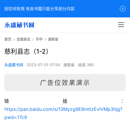
因空间有限 有些书籍只能分享部分内容
首页
全国县志
华中
湖南省
慈利县志（1-2）
永盛藏书网
2023-07-25 07:54
湖南省
阅读 390
链接：
佛
https://pan.baidu.com/s/13Myzg9E8mtlzEvlVMp3hjg?
家
pwd=17c9
典
籍