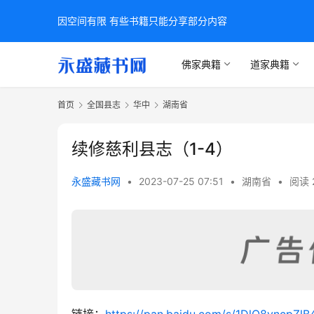
因空间有限 有些书籍只能分享部分内容
佛家典籍
道家典籍
首页
全国县志
华中
湖南省
续修慈利县志（1-4）
永盛藏书网
•
2023-07-25 07:51
•
湖南省
•
阅读 
链接：
https://pan.baidu.com/s/1DlO8yncpZ