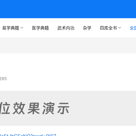
易学典籍
医学典籍
武术内功
杂学
四库全书
全
295
lB4sStJhGEsNQ?pwd=9l07