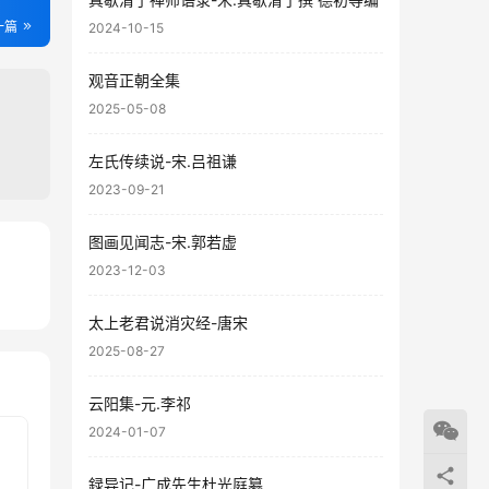
一篇
2024-10-15
观音正朝全集
2025-05-08
左氏传续说-宋.吕祖谦
2023-09-21
图画见闻志-宋.郭若虚
2023-12-03
76
18
太上老君说消灾经-唐宋
2025-08-27
云阳集-元.李祁
2024-01-07
録异记-广成先生杜光庭纂