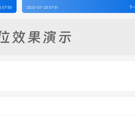
5 07:50
2023-07-25 07:51
下
志（1-2）
长沙县志（1-2）
-25
246
2023-07-25
3
志（1-4）
靖州乡土志（全）
-24
450
2023-07-25
2
湖南省
湖南省