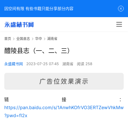
因空间有限 有些书籍只能分享部分内容
首页
全国县志
华中
湖南省
醴陵县志（一、二、三）
永盛藏书网
2023-07-25 07:45
湖南省
阅读 258
链接：
佛
https://pan.baidu.com/s/1AnwhKOfrVO3ERTZewVhkMw
家
?pwd=fl2x
典
籍