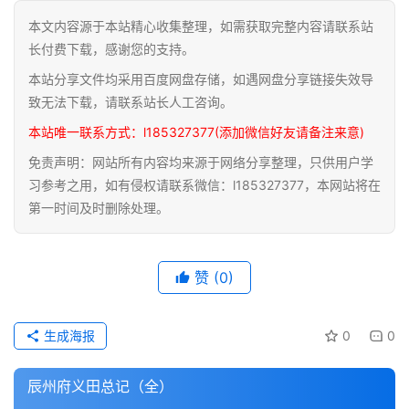
本文内容源于本站精心收集整理，如需获取完整内容请联系站
道
长付费下载，感谢您的支持。
家
本站分享文件均采用百度网盘存储，如遇网盘分享链接失效导
典
籍
致无法下载，请联系站长人工咨询。
本站唯一联系方式：l185327377(添加微信好友请备注来意)
易
免责声明：网站所有内容均来源于网络分享整理，只供用户学
学
习参考之用，如有侵权请联系微信：l185327377，本网站将在
典
第一时间及时删除处理。
籍
医
赞
(0)
学
典
籍
生成海报
0
0
武
辰州府义田总记（全）
术