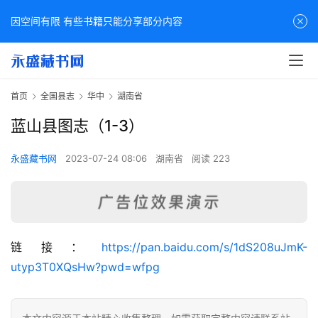
因空间有限 有些书籍只能分享部分内容
首页
全国县志
华中
湖南省
蓝山县图志（1-3）
永盛藏书网
2023-07-24 08:06
湖南省
阅读 223
佛
链接：
https://pan.baidu.com/s/1dS208uJmK-
家
utyp3T0XQsHw?pwd=wfpg
典
籍