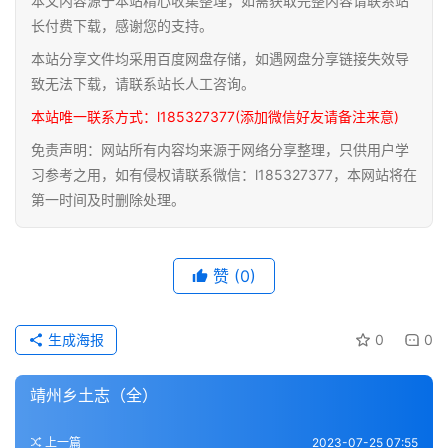
本文内容源于本站精心收集整理，如需获取完整内容请联系站
道
长付费下载，感谢您的支持。
家
本站分享文件均采用百度网盘存储，如遇网盘分享链接失效导
典
致无法下载，请联系站长人工咨询。
籍
本站唯一联系方式：l185327377(添加微信好友请备注来意)
免责声明：网站所有内容均来源于网络分享整理，只供用户学
易
习参考之用，如有侵权请联系微信：l185327377，本网站将在
学
第一时间及时删除处理。
典
籍
赞
(0)
医
学
典
生成海报
0
0
籍
靖州乡土志（全）
武
术
登录
注册
上一篇
2023-07-25 07:55