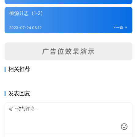
内
功
桃源县志（1-2）
杂
2023-07-24 08:12
下一篇
学
四
库
全
相关推荐
书
新田县志（1-2）
长沙县志（1-2）
2023-07-25
289
2023-07-25
377
辰州府义田总记（全）
祁阳县志（1-6）
2023-07-25
257
2023-07-25
270
湖南省
湖南省
嘉禾县图志（1-4）
靖州乡土志（全）
2023-07-25
271
2023-07-25
218
湖南省
湖南省
全
湖南省
湖南省
发表回复
国
县
志
关
于