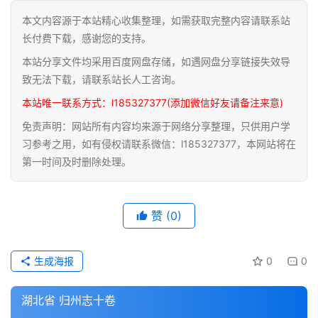
本文内容源于本站精心收集整理，如需获取完整内容请联系站
道
长付费下载，感谢您的支持。
家
本站分享文件均采用百度网盘存储，如遇网盘分享链接失效导
典
籍
致无法下载，请联系站长人工咨询。
本站唯一联系方式：l185327377(添加微信好友请备注来意)
易
免责声明：网站所有内容均来源于网络分享整理，只供用户学
学
习参考之用，如有侵权请联系微信：l185327377，本网站将在
典
第一时间及时删除处理。
籍
医
赞
(0)
学
典
籍
生成海报
0
0
武
湖北省 归州志十卷
术