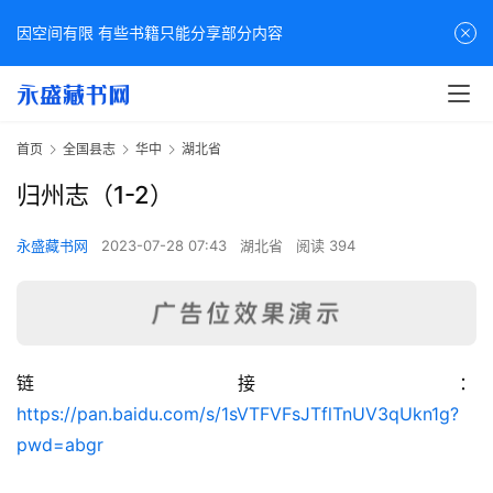
因空间有限 有些书籍只能分享部分内容
首页
全国县志
华中
湖北省
归州志（1-2）
永盛藏书网
2023-07-28 07:43
湖北省
阅读 394
链接：
佛
https://pan.baidu.com/s/1sVTFVFsJTflTnUV3qUkn1g?
家
pwd=abgr
典
籍