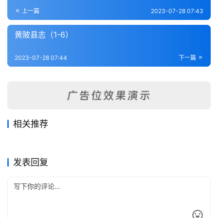
登录
注册
内
上一篇
2023-07-28 07:43
功
黄陂县志（1-6）
杂
2023-07-28 07:44
下一篇
学
四
库
全
书
相关推荐
恩施县志（2-3）
潜江县志（1-2）
2023-07-28
442
2023-07-26
321
保康县志（全）
大冶县志续编·附后编（全）
2023-07-28
363
2023-07-26
382
全
湖北省
湖北省
公安县志（1）
利川县志（1-2）
2023-07-26
353
2023-07-27
447
湖北省
湖北省
国
湖北省
湖北省
发表回复
县
志
关