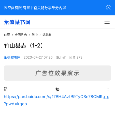
因空间有限 有些书籍只能分享部分内容
首页
全国县志
华中
湖北省
竹山县志（1-2）
永盛藏书网
2023-07-27 07:26
湖北省
阅读 273
链接：
佛
https://pan.baidu.com/s/17BH4AztB9TyQSn78CM9g_g
家
?pwd=kgcb
典
籍