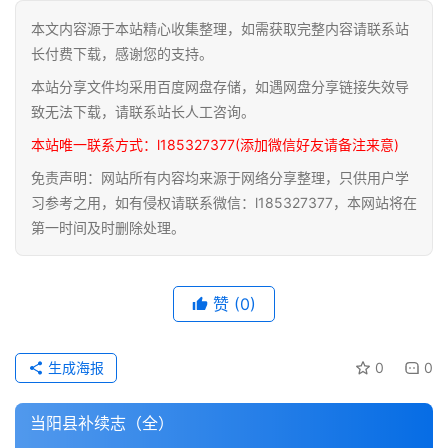
本文内容源于本站精心收集整理，如需获取完整内容请联系站
道
长付费下载，感谢您的支持。
家
本站分享文件均采用百度网盘存储，如遇网盘分享链接失效导
典
籍
致无法下载，请联系站长人工咨询。
本站唯一联系方式：l185327377(添加微信好友请备注来意)
易
免责声明：网站所有内容均来源于网络分享整理，只供用户学
学
习参考之用，如有侵权请联系微信：l185327377，本网站将在
典
第一时间及时删除处理。
籍
医
赞
(0)
学
典
籍
生成海报
0
0
武
当阳县补续志（全）
术