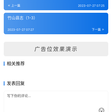
登录
注册
内
上一篇
2023-07-27 07:25
功
竹山县志（1-3）
杂
2023-07-27 07:27
下一篇
学
四
库
全
书
相关推荐
郧西县志（1-4）
宜城县志（1-3）
2023-07-28
415
2023-07-28
268
公安县志（1）
沔阳州志（全）
2023-07-26
352
2023-07-28
461
全
湖北省
湖北省
建始县志（全）
归州志（1-2）
2023-07-27
242
2023-07-28
393
湖北省
湖北省
国
湖北省
湖北省
发表回复
县
志
关