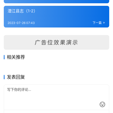
内
功
潜江县志（1-2）
杂
2023-07-26 07:43
下一篇
学
四
库
全
相关推荐
书
蒲圻县志（1-3）
保康县志（全）
2023-07-28
316
2023-07-28
363
郧阳县志（全）
宜城县志（1-3）
2023-07-26
351
2023-07-28
268
湖北省
湖北省
安陆县志补正（全）
施南府志（1-6）
2023-07-27
338
2023-07-28
351
湖北省
湖北省
全
湖北省
湖北省
发表回复
国
县
志
关
于