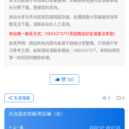
本文内容源于本站精心收集整理，如需获取完整内容请联系站
道
长付费下载，感谢您的支持。
家
本站分享文件均采用百度网盘存储，如遇网盘分享链接失效导
典
致无法下载，请联系站长人工咨询。
籍
本站唯一联系方式：l185327377(添加微信好友请备注来意)
免责声明：网站所有内容均来源于网络分享整理，只供用户学
易
习参考之用，如有侵权请联系微信：l185327377，本网站将在
学
第一时间及时删除处理。
典
籍
赞
(0)
医
学
典
生成海报
0
0
籍
大冶县志续编·附后编（全）
武
术
登录
注册
上一篇
2023-07-26 07:35