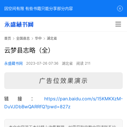
因空间有限 有些书籍只能分享部分内容
首页
全国县志
华中
湖北省
云梦县志略（全）
永盛藏书网
2023-07-26 07:36
湖北省
阅读 211
佛
链接：
https://pan.baidu.com/s/15KMKXzM-
家
DuVJDbBwQARRfQ?pwd=827z
典
籍