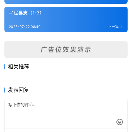
内
功
乌程县志（1-3）
杂
2023-07-22 08:40
下一篇
学
四
库
全
相关推荐
书
秀水县志（1-2）
临安县志
2023-07-17
223
2023-07-21
301
西湖志（3-9)
黄岩县志（1-9）
2023-07-22
415
2023-07-21
251
浙江省
浙江省
上虞县志（全）
寿昌县志（1-2）
2023-07-22
360
2023-07-17
393
浙江省
浙江省
全
浙江省
浙江省
发表回复
国
县
志
关
于