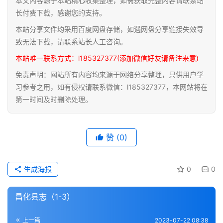
本文内容源于本站精心收集整理，如需获取完整内容请联系站
道
长付费下载，感谢您的支持。
家
本站分享文件均采用百度网盘存储，如遇网盘分享链接失效导
典
致无法下载，请联系站长人工咨询。
籍
本站唯一联系方式：l185327377(添加微信好友请备注来意)
免责声明：网站所有内容均来源于网络分享整理，只供用户学
易
习参考之用，如有侵权请联系微信：l185327377，本网站将在
学
第一时间及时删除处理。
典
籍
赞
(0)
医
学
典
生成海报
0
0
籍
昌化县志（1-3）
武
术
登录
注册
上一篇
2023-07-22 08:38