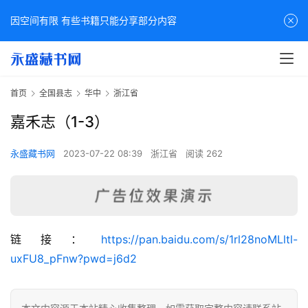
因空间有限 有些书籍只能分享部分内容
首页
全国县志
华中
浙江省
嘉禾志（1-3）
永盛藏书网
2023-07-22 08:39
浙江省
阅读 262
佛
链接：
https://pan.baidu.com/s/1rl28noMLltl-
家
uxFU8_pFnw?pwd=j6d2
典
籍