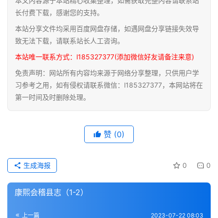
本文内容源于本站精心收集整理，如需获取完整内容请联系站
道
长付费下载，感谢您的支持。
家
本站分享文件均采用百度网盘存储，如遇网盘分享链接失效导
典
致无法下载，请联系站长人工咨询。
籍
本站唯一联系方式：l185327377(添加微信好友请备注来意)
免责声明：网站所有内容均来源于网络分享整理，只供用户学
易
习参考之用，如有侵权请联系微信：l185327377，本网站将在
学
第一时间及时删除处理。
典
籍
赞
(0)
医
学
典
生成海报
0
0
籍
康熙会稽县志（1-2）
武
术
登录
注册
上一篇
2023-07-22 08:03