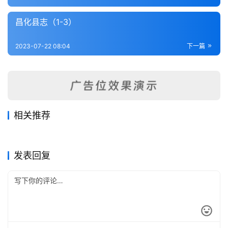
内
功
昌化县志（1-3）
杂
2023-07-22 08:04
下一篇
学
四
库
全
相关推荐
书
鄞县通志（1-6）
海盐县图经（1-4）
2023-07-21
327
2023-07-22
344
嘉兴新志（全）
嵊县志（1-7）
2023-07-17
263
2023-07-20
280
浙江省
浙江省
新昌县志（1-3）
开化县志（1-3）
2023-07-17
352
2023-07-22
288
浙江省
浙江省
全
浙江省
浙江省
发表回复
国
县
志
关
于