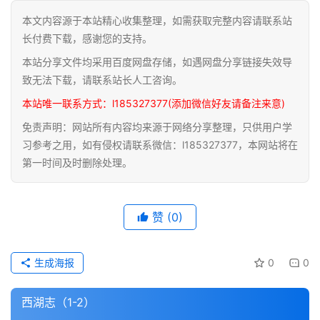
本文内容源于本站精心收集整理，如需获取完整内容请联系站
道
长付费下载，感谢您的支持。
家
本站分享文件均采用百度网盘存储，如遇网盘分享链接失效导
典
籍
致无法下载，请联系站长人工咨询。
本站唯一联系方式：l185327377(添加微信好友请备注来意)
易
免责声明：网站所有内容均来源于网络分享整理，只供用户学
学
习参考之用，如有侵权请联系微信：l185327377，本网站将在
典
第一时间及时删除处理。
籍
医
赞
(0)
学
典
籍
生成海报
0
0
武
西湖志（1-2）
术