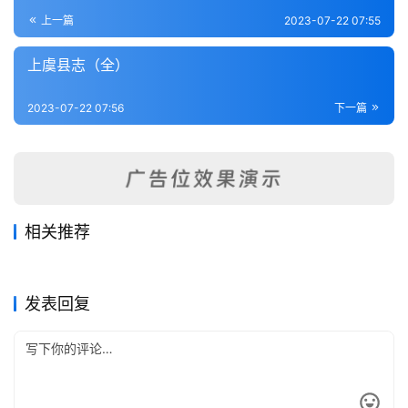
登录
注册
内
上一篇
2023-07-22 07:55
功
上虞县志（全）
杂
2023-07-22 07:56
下一篇
学
四
库
全
书
相关推荐
峡川续志（1-3）
寿昌县志（1-2）
2023-07-22
239
2023-07-17
393
富阳县新志补正
杭州府志（1-4）
2023-07-22
265
2023-07-22
194
全
浙江省
浙江省
慈谿县志（1-2）
永康县志（1-3）
2023-07-21
384
2023-07-22
226
浙江省
浙江省
国
浙江省
浙江省
发表回复
县
志
关