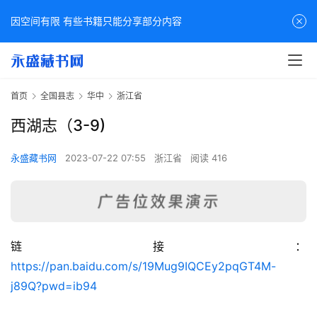
因空间有限 有些书籍只能分享部分内容
首页
全国县志
华中
浙江省
西湖志（3-9)
永盛藏书网
2023-07-22 07:55
浙江省
阅读 416
链接：
佛
https://pan.baidu.com/s/19Mug9IQCEy2pqGT4M-
家
j89Q?pwd=ib94
典
籍