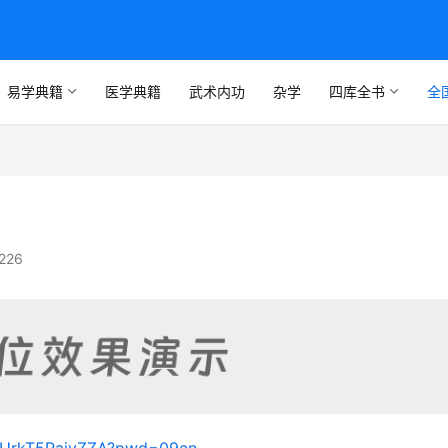
易学典籍
医学典籍
武术内功
杂学
四库全书
全
226
eWUrkT5RaivZZA?pwd=09en