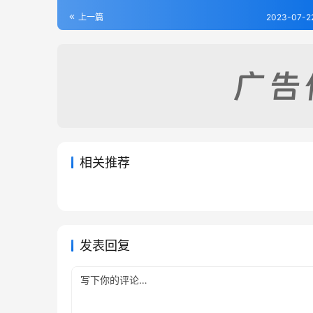
上一篇
2023-07-2
相关推荐
景定严州新定续志（全）
宣平县
2023-07-17
274
2023-07
绍兴县志资料第一辑（1-10）
吴兴合
2023-07-22
268
2023-07
浙江省
浙江省
浙江省
浙江省
发表回复