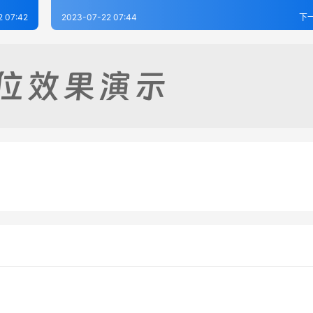
2 07:42
2023-07-22 07:44
下
志（1-4）
天台胜迹录
-17
358
2023-07-21
3
璧（全）
西湖游览志余（1-3）
-22
474
2023-07-21
4
浙江省
浙江省