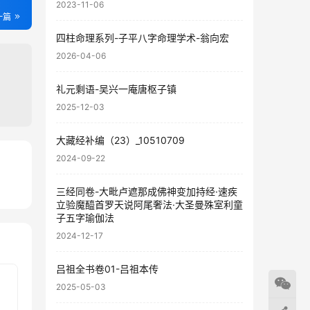
2023-11-06
一篇
四柱命理系列-子平八字命理学术-翁向宏
2026-04-06
礼元剩语-吴兴一庵唐枢子镇
2025-12-03
大藏经补编（23）_10510709
2024-09-22
51
三经同卷-大毗卢遮那成佛神变加持经·速疾
06
立验魔醯首罗天说阿尾奢法·大圣曼殊室利童
子五字瑜伽法
2024-12-17
吕祖全书卷01-吕祖本传
2025-05-03