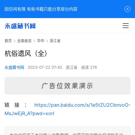
因空间有限 有些书籍只能分享部分内容
首页
全国县志
华中
浙江省
杭俗遗风（全）
永盛藏书网
2023-07-22 07:42
浙江省
阅读 276
佛
链接：
https://pan.baidu.com/s/1e5tZU2CbnvoO-
家
MsJwEjR_A?pwd=xorl
典
籍