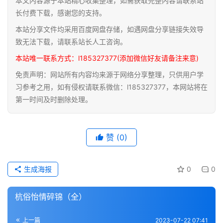
本文内容源于本站精心收集整理，如需获取完整内容请联系站
道
长付费下载，感谢您的支持。
家
本站分享文件均采用百度网盘存储，如遇网盘分享链接失效导
典
致无法下载，请联系站长人工咨询。
籍
本站唯一联系方式：l185327377(添加微信好友请备注来意)
免责声明：网站所有内容均来源于网络分享整理，只供用户学
易
习参考之用，如有侵权请联系微信：l185327377，本网站将在
学
第一时间及时删除处理。
典
籍
赞
(0)
医
学
典
生成海报
0
0
籍
杭俗怡情碎锦（全）
武
术
登录
注册
上一篇
2023-07-22 07:41