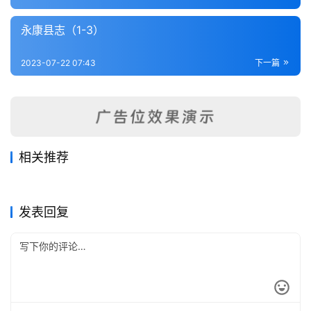
内
功
永康县志（1-3）
杂
2023-07-22 07:43
下一篇
学
四
库
全
相关推荐
书
海盐澉水志
光绪兰谿县志（1-7）
2023-07-22
303
2023-07-17
267
青田县志（1-3）
苧萝志（全）
2023-07-21
307
2023-07-22
377
浙江省
浙江省
明州岳林寺志（全）
浙江全省舆图并水陆道里记
2023-07-22
305
2023-07-17
214
浙江省
浙江省
全
（1）
浙江省
浙江省
发表回复
国
县
志
关
于