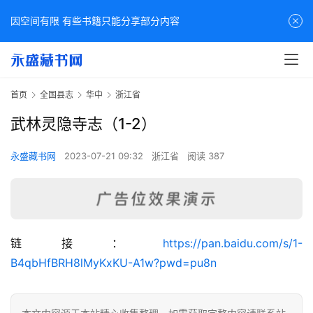
因空间有限 有些书籍只能分享部分内容
首页
全国县志
华中
浙江省
武林灵隐寺志（1-2）
永盛藏书网
2023-07-21 09:32
浙江省
阅读 387
佛
链接：
https://pan.baidu.com/s/1-
家
B4qbHfBRH8lMyKxKU-A1w?pwd=pu8n
典
籍