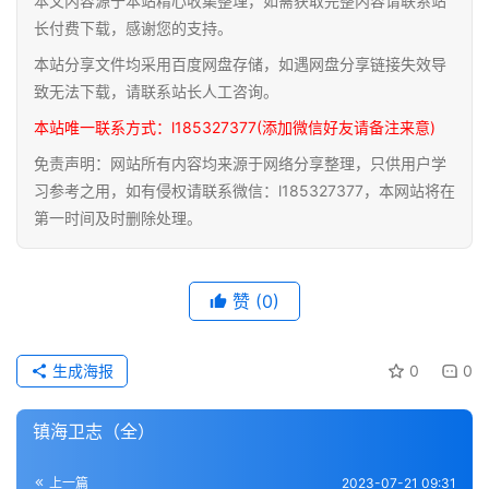
本文内容源于本站精心收集整理，如需获取完整内容请联系站
道
长付费下载，感谢您的支持。
家
本站分享文件均采用百度网盘存储，如遇网盘分享链接失效导
典
致无法下载，请联系站长人工咨询。
籍
本站唯一联系方式：l185327377(添加微信好友请备注来意)
免责声明：网站所有内容均来源于网络分享整理，只供用户学
易
习参考之用，如有侵权请联系微信：l185327377，本网站将在
学
第一时间及时删除处理。
典
籍
赞
(0)
医
学
典
生成海报
0
0
籍
镇海卫志（全）
武
术
登录
注册
上一篇
2023-07-21 09:31