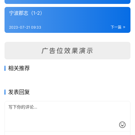
内
功
宁波郡志（1-2）
杂
2023-07-21 09:33
下一篇
学
四
库
全
相关推荐
书
甬上水利志（全）
剡录（全）
2023-07-17
373
2023-07-17
337
宁志余闻（1-2）
开化县志（1-4）
2023-07-22
285
2023-07-22
334
浙江省
浙江省
青田县志（1-2）
临安县志
2023-07-22
227
2023-07-21
301
浙江省
浙江省
全
浙江省
浙江省
发表回复
国
县
志
关
于