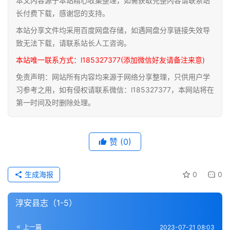
本文内容源于本站精心收集整理，如需获取完整内容请联系站
道
长付费下载，感谢您的支持。
家
本站分享文件均采用百度网盘存储，如遇网盘分享链接失效导
典
致无法下载，请联系站长人工咨询。
籍
本站唯一联系方式：l185327377(添加微信好友请备注来意)
免责声明：网站所有内容均来源于网络分享整理，只供用户学
易
习参考之用，如有侵权请联系微信：l185327377，本网站将在
学
第一时间及时删除处理。
典
籍
赞
(0)
医
学
典
生成海报
0
0
籍
淳安县志（1-5）
武
术
登录
注册
上一篇
2023-07-21 08:03