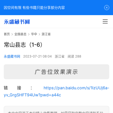
因空间有限 有些书籍只能分享部分内容
首页
全国县志
华中
浙江省
常山县志（1-6）
永盛藏书网
2023-07-21 08:04
浙江省
阅读 288
佛
链接：
https://pan.baidu.com/s/1lzUUj6a-
家
yv_GrgSHFT94Uw?pwd=a44c
典
籍