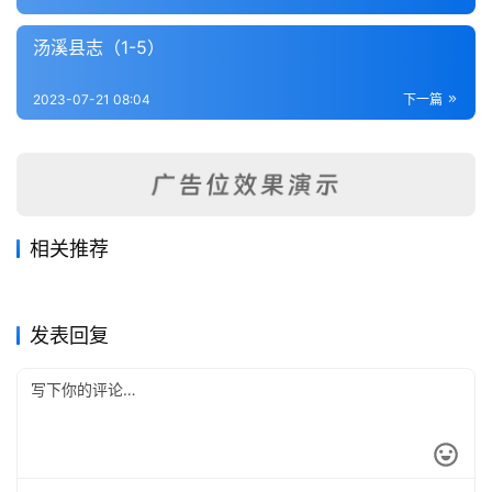
内
功
汤溪县志（1-5）
杂
2023-07-21 08:04
下一篇
学
四
库
全
相关推荐
书
吴兴合璧（全）
洞霄图志（全）
2023-07-22
474
2023-07-22
451
浙西水利备考（全）
云和县志（全）
2023-07-21
344
2023-07-21
357
浙江省
浙江省
遂昌县志（1-2）
绍兴府志（1-7）
2023-07-17
238
2023-07-21
266
浙江省
浙江省
全
浙江省
浙江省
发表回复
国
县
志
关
于