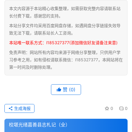
本文内容源于本站精心收集整理，如需获取完整内容请联系站
道
长付费下载，感谢您的支持。
家
本站分享文件均采用百度网盘存储，如遇网盘分享链接失效导
典
籍
致无法下载，请联系站长人工咨询。
本站唯一联系方式：l185327377(添加微信好友请备注来意)
易
免责声明：网站所有内容均来源于网络分享整理，只供用户学
学
习参考之用，如有侵权请联系微信：l185327377，本网站将在
典
第一时间及时删除处理。
籍
医
赞
(0)
学
典
籍
生成海报
0
0
武
校堪光绪嘉善县志札记（全）
术