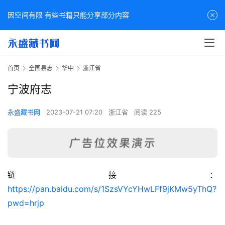
因空间有限 有些书籍只能分享部分内容
首页
全国县志
华中
浙江省
宁波府志
永盛藏书网
2023-07-21 07:20
浙江省
阅读 225
链接：
佛
https://pan.baidu.com/s/1SzsVYcYHwLFf9jKMw5yThQ?
家
pwd=hrjp
典
籍