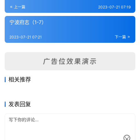
登录
注册
内
上一篇
2023-07-21 07:19
功
宁波府志（1-7）
杂
2023-07-21 07:21
下一篇
学
四
库
全
书
相关推荐
天台胜迹录
浙志便览（1-2）
2023-07-21
351
2023-07-17
364
云和县志（1-2）
绍兴府（全）
2023-07-17
244
2023-07-22
331
全
浙江省
浙江省
萧山县志稿（1-4）
西安县志（1）
2023-07-17
399
2023-07-17
262
浙江省
浙江省
国
浙江省
浙江省
发表回复
县
志
关