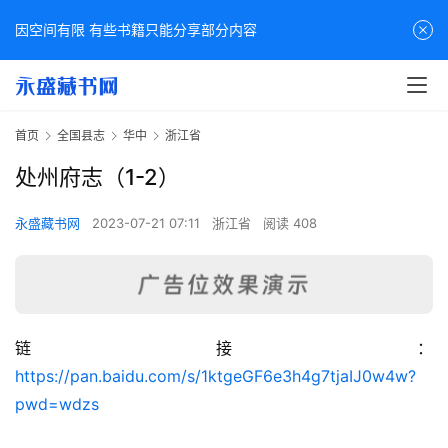
因空间有限 有些书籍只能分享部分内容
首页
全国县志
华中
浙江省
处州府志（1-2）
永盛藏书网
2023-07-21 07:11
浙江省
阅读 408
链接：
佛
https://pan.baidu.com/s/1ktgeGF6e3h4g7tjaIJ0w4w?
家
pwd=wdzs
典
籍