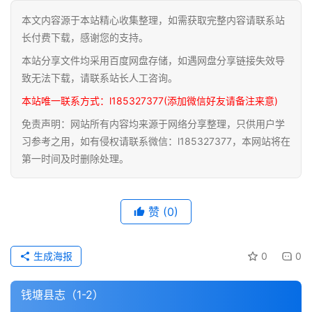
本文内容源于本站精心收集整理，如需获取完整内容请联系站
道
长付费下载，感谢您的支持。
家
本站分享文件均采用百度网盘存储，如遇网盘分享链接失效导
典
籍
致无法下载，请联系站长人工咨询。
本站唯一联系方式：l185327377(添加微信好友请备注来意)
易
免责声明：网站所有内容均来源于网络分享整理，只供用户学
学
习参考之用，如有侵权请联系微信：l185327377，本网站将在
典
第一时间及时删除处理。
籍
医
赞
(0)
学
典
籍
生成海报
0
0
武
钱塘县志（1-2）
术