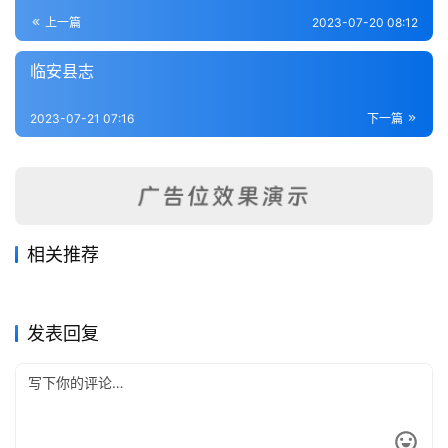
登录
注册
内
上一篇
2023-07-20 08:12
功
临安县志
杂
2023-07-21 07:16
下一篇
学
四
库
全
书
相关推荐
镇海县新志备稿（全）
龙游县志初稿（全）
2023-07-21
276
2023-07-22
232
新昌县志（1-3）
衢县志（1-8）
2023-07-17
352
2023-07-22
228
全
浙江省
浙江省
吴兴掌故集（1-2）
嵊县志（1-7）
2023-07-21
367
2023-07-21
235
浙江省
浙江省
国
浙江省
浙江省
发表回复
县
志
关